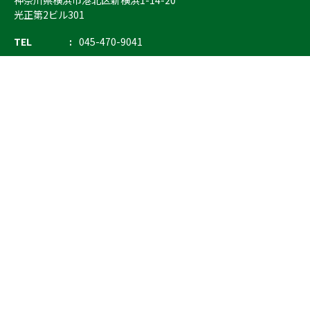
神奈川県横浜市港北区新横浜1-14-20
光正第2ビル301
TEL
045-470-9041
FAX
045-470-9043
E-mail
info@ostrich.co.jp
製品カテゴリー
検索
輸血 保冷庫・ソリューション
熊対策
防刃対策
止血・止血キット
気道管理
呼吸管理
循環管理
低体温防止
衛生
搬送
バッグ・ポーチ
装備
ライト
電子機器・光学機器
検査・検知
野外設備・テント