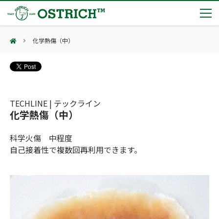
化学熱傷（中）
製品カテゴリー
輸血保冷庫
トピックス
(Blood Cooling System)
熊対策
(Bear Avoidance)
TECHLINE | テックライン
夏季休業のお知らせ
会社案内
化学熱傷（中）
防刃対策
日本集中治療医学会 第10回東北支部学術集会 ご来場ありがとうございました！
(Cut Resistant)
第7回 地域×Tech東北 ご来場ありがとうございました！
止血・止血キット
科学火傷 中程度
(Massive Hemorrhage)
会社案内
カタログ
2展示会【①危機管理産業展(RISCON TOKYO)2026】【②テロ対策特殊装備展（SEECAT）】に同時出展いたします
自己接着性で複数回再利用できます。
気道管理
会社概要
オーストリッチ熊対策カタログ
(Airway)
オーストリッチ防犯カタログ
アクセス
呼吸管理
採用情報
(Respiration)
ダマスカス製品カタログ（日本語版）
主な納入実績
循環管理
総合カタログ掲載のお知らせ
(Circulation)
もっと見る
採用情報（外部サイトに移動します）
低体温防止