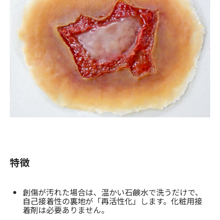
お問合せ
(Hypothermia)
もっと見る
見積り
製品をキーワードで検索
検索
オンラインショップ
English
日本語
CLOSE
特徴
創傷が汚れた場合は、温かい石鹸水で洗うだけで、
自己接着性の裏地が「再活性化」します。化粧用接
着剤は必要ありません。