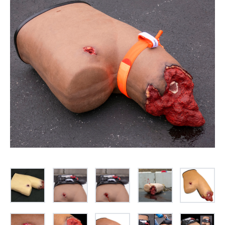
お問合せ
(Hypothermia)
もっと見る
見積り
製品をキーワードで検索
検索
オンラインショップ
English
日本語
CLOSE