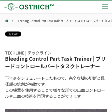
Bleeding Control Part Task Trainer | ブリードコントロールパー
製品カテゴリー
輸血保冷庫
トピックス
(Blood Cooling System)
熊対策
(Bear Avoidance)
TECHLINE | テックライン
夏季休業のお知らせ
会社案内
Bleeding Control Part Task Trainer | ブリ
防刃対策
日本集中治療医学会 第10回東北支部学術集会 ご来場ありがとうございました！
(Cut Resistant)
ードコントロールパートタスクトレーナー
第7回 地域×Tech東北 ご来場ありがとうございました！
止血・止血キット
(Massive Hemorrhage)
会社案内
カタログ
2展示会【①危機管理産業展(RISCON TOKYO)2026】【②テロ対策特殊装備展（SEECAT）】に同時出展いたします
下半身をシミュレートしたもので、完全な脚の切断と鼠
気道管理
会社概要
オーストリッチ熊対策カタログ
径部の銃創が特徴です。
(Airway)
オーストリッチ防犯カタログ
アクセス
この機器を使用することで様々な形での出血コントロー
呼吸管理
採用情報
(Respiration)
ダマスカス製品カタログ（日本語版）
主な納入実績
ルや止血の技術を再現することができます。
循環管理
総合カタログ掲載のお知らせ
(Circulation)
もっと見る
採用情報（外部サイトに移動します）
低体温防止