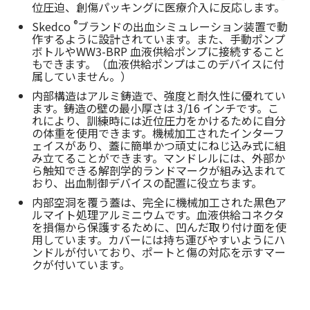
位圧迫、創傷パッキングに医療介入に反応します。
®
Skedco
ブランドの出血シミュレーション装置で動
作するように設計されています。また、手動ポンプ
ボトルやWW3-BRP 血液供給ポンプに接続すること
もできます。（血液供給ポンプはこのデバイスに付
属していません。）
内部構造はアルミ鋳造で、強度と耐久性に優れてい
ます。鋳造の壁の最小厚さは 3/16 インチです。こ
れにより、訓練時には近位圧力をかけるために自分
の体重を使用できます。機械加工されたインターフ
ェイスがあり、蓋に簡単かつ頑丈にねじ込み式に組
み立てることができます。マンドレルには、外部か
ら触知できる解剖学的ランドマークが組み込まれて
おり、出血制御デバイスの配置に役立ちます。
内部空洞を覆う蓋は、完全に機械加工された黒色ア
ルマイト処理アルミニウムです。血液供給コネクタ
を損傷から保護するために、凹んだ取り付け面を使
用しています。カバーには持ち運びやすいようにハ
ンドルが付いており、ポートと傷の対応を示すマー
クが付いています。