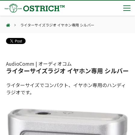
ライターサイズラジオ イヤホン専用 シルバー
製品カテゴリー
輸血保冷庫
トピックス
(Blood Cooling System)
熊対策
(Bear Avoidance)
AudioComm | オーディオコム
夏季休業のお知らせ
会社案内
ライターサイズラジオ イヤホン専用 シルバー
防刃対策
日本集中治療医学会 第10回東北支部学術集会 ご来場ありがとうございました！
(Cut Resistant)
第7回 地域×Tech東北 ご来場ありがとうございました！
止血・止血キット
ライターサイズでコンパクト、イヤホン専用のハンディ
(Massive Hemorrhage)
会社案内
カタログ
2展示会【①危機管理産業展(RISCON TOKYO)2026】【②テロ対策特殊装備展（SEECAT）】に同時出展いたします
ラジオです。
気道管理
会社概要
オーストリッチ熊対策カタログ
(Airway)
オーストリッチ防犯カタログ
アクセス
呼吸管理
採用情報
(Respiration)
ダマスカス製品カタログ（日本語版）
主な納入実績
循環管理
総合カタログ掲載のお知らせ
(Circulation)
もっと見る
採用情報（外部サイトに移動します）
低体温防止