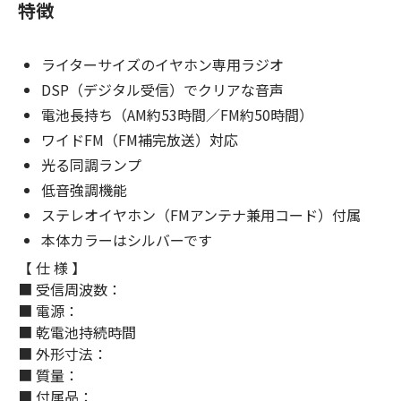
特徴
ライターサイズのイヤホン専用ラジオ
DSP（デジタル受信）でクリアな音声
電池長持ち（AM約53時間／FM約50時間）
ワイドFM（FM補完放送）対応
光る同調ランプ
低音強調機能
ステレオイヤホン（FMアンテナ兼用コード）付属
本体カラーはシルバーです
【 仕 様 】
■ 受信周波数：
■ 電源：
■ 乾電池持続時間
■ 外形寸法：
■ 質量：
■ 付属品：