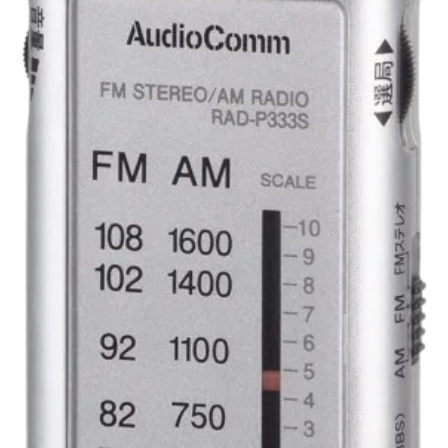
お問合せ
(Hypothermia)
もっと見る
見積り
製品をキーワードで検索
検索
オンラインショップ
English
日本語
CLOSE