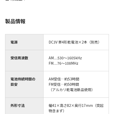
製品情報
電源
DC3V 単4形乾電池×2本（別売）
受信周波数
AM…530～1605kHz
FM…76～108MHz
電池持続時間の
AM受信…約53時間
目安
FM受信…約50時間
（アルカリ乾電池新品使用）
外形寸法
幅41×高さ82×奥行17mm（突起
物含まず）