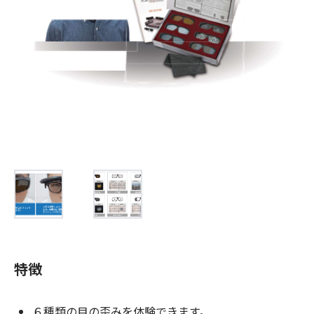
お問合せ
(Hypothermia)
もっと見る
見積り
製品をキーワードで検索
検索
オンラインショップ
English
日本語
CLOSE
特徴
６種類の目の歪みを体験できます。