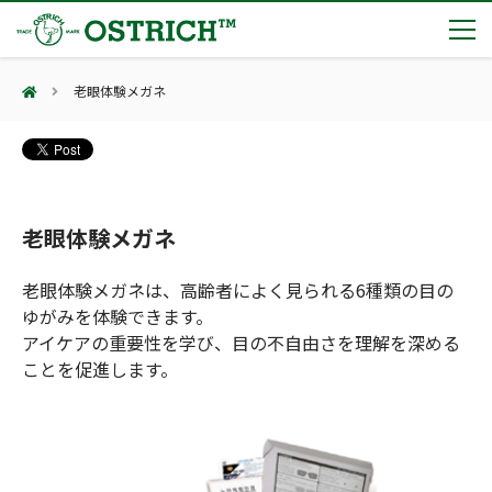
老眼体験メガネ
製品カテゴリー
輸血保冷庫
トピックス
(Blood Cooling System)
熊対策
(Bear Avoidance)
老眼体験メガネ
夏季休業のお知らせ
会社案内
防刃対策
日本集中治療医学会 第10回東北支部学術集会 ご来場ありがとうございました！
(Cut Resistant)
老眼体験メガネは、高齢者によく見られる6種類の目の
第7回 地域×Tech東北 ご来場ありがとうございました！
止血・止血キット
ゆがみを体験できます。
(Massive Hemorrhage)
会社案内
カタログ
2展示会【①危機管理産業展(RISCON TOKYO)2026】【②テロ対策特殊装備展（SEECAT）】に同時出展いたします
アイケアの重要性を学び、目の不自由さを理解を深める
気道管理
会社概要
オーストリッチ熊対策カタログ
ことを促進します。
(Airway)
オーストリッチ防犯カタログ
アクセス
呼吸管理
採用情報
(Respiration)
ダマスカス製品カタログ（日本語版）
主な納入実績
循環管理
総合カタログ掲載のお知らせ
(Circulation)
もっと見る
採用情報（外部サイトに移動します）
低体温防止