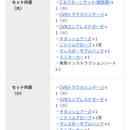
セット内容
・
C-A-Tターニケット(救急用)
x
（大）
1（※）
・
CVNトラウマバンデージ
x
1（※）
・
CVNコンプレスドガーゼ
x
1（※）
・
チタンシェアーズ
x 1
・
ニトリルグローブ
x 1双
・
ディスポーザブルバッグ
x 1
・
ミニマーカー
x 1
・専用インストラクションシート
x 1
セット内容
・
CVNトラウマバンデージ
x
（小）
1（※）
・
CVNコンプレスドガーゼ
x
1（※）
・
チタンシェアーズ
x 1
・
ニトリルグローブ
x 1双
・
ディスポーザブルバッグ
x 1
・
ミニマーカー
x 1