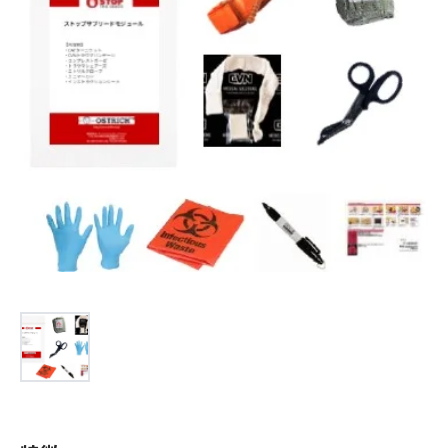
お問合せ
(Hypothermia)
もっと見る
見積り
製品をキーワードで検索
検索
オンラインショップ
English
日本語
CLOSE