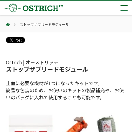
ストップザブリードモジュール
製品カテゴリー
輸血保冷庫
トピックス
(Blood Cooling System)
熊対策
(Bear Avoidance)
Ostrich | オーストリッチ
夏季休業のお知らせ
会社案内
ストップザブリードモジュール
防刃対策
日本集中治療医学会 第10回東北支部学術集会 ご来場ありがとうございました！
(Cut Resistant)
第7回 地域×Tech東北 ご来場ありがとうございました！
止血・止血キット
止血に必要な機材が1つになったキットです。
(Massive Hemorrhage)
会社案内
カタログ
2展示会【①危機管理産業展(RISCON TOKYO)2026】【②テロ対策特殊装備展（SEECAT）】に同時出展いたします
簡易な包装のため、お使いのキットの製品補充や、お使
気道管理
会社概要
オーストリッチ熊対策カタログ
いのバッグに入れて使用することも可能です。
(Airway)
オーストリッチ防犯カタログ
アクセス
呼吸管理
採用情報
(Respiration)
ダマスカス製品カタログ（日本語版）
主な納入実績
循環管理
総合カタログ掲載のお知らせ
(Circulation)
もっと見る
採用情報（外部サイトに移動します）
低体温防止