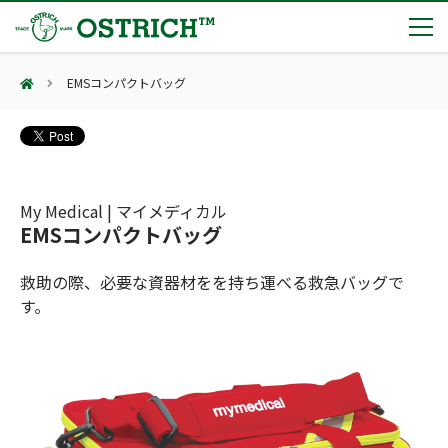
EMSコンパクトバッグ
製品カテゴリー
輸血保冷庫
トピックス
(Blood Cooling System)
熊対策
(Bear Avoidance)
My Medical | マイメディカル
夏季休業のお知らせ
会社案内
EMSコンパクトバッグ
防刃対策
日本集中治療医学会 第10回東北支部学術集会 ご来場ありがとうございました！
(Cut Resistant)
第7回 地域×Tech東北 ご来場ありがとうございました！
止血・止血キット
救助の際、必要な資器材をを持ち運べる救急バッグで
(Massive Hemorrhage)
会社案内
カタログ
2展示会【①危機管理産業展(RISCON TOKYO)2026】【②テロ対策特殊装備展（SEECAT）】に同時出展いたします
す。
気道管理
会社概要
オーストリッチ熊対策カタログ
(Airway)
オーストリッチ防犯カタログ
アクセス
呼吸管理
採用情報
(Respiration)
ダマスカス製品カタログ（日本語版）
主な納入実績
循環管理
総合カタログ掲載のお知らせ
(Circulation)
もっと見る
採用情報（外部サイトに移動します）
低体温防止