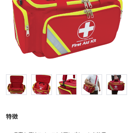
お問合せ
(Hypothermia)
もっと見る
見積り
製品をキーワードで検索
検索
オンラインショップ
English
日本語
CLOSE
特徴