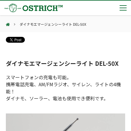
ダイナモエマージェンシーライト DEL-50X
製品カテゴリー
輸血保冷庫
トピックス
(Blood Cooling System)
熊対策
(Bear Avoidance)
ダイナモエマージェンシーライト DEL-50X
夏季休業のお知らせ
会社案内
防刃対策
日本集中治療医学会 第10回東北支部学術集会 ご来場ありがとうございました！
(Cut Resistant)
スマートフォンの充電も可能。
第7回 地域×Tech東北 ご来場ありがとうございました！
止血・止血キット
携帯電話充電、AM/FMラジオ、サイレン、ライトの4機
(Massive Hemorrhage)
会社案内
カタログ
2展示会【①危機管理産業展(RISCON TOKYO)2026】【②テロ対策特殊装備展（SEECAT）】に同時出展いたします
能！
気道管理
会社概要
オーストリッチ熊対策カタログ
ダイナモ、ソーラー、電池も使用でき便利です。
(Airway)
オーストリッチ防犯カタログ
アクセス
呼吸管理
採用情報
(Respiration)
ダマスカス製品カタログ（日本語版）
主な納入実績
循環管理
総合カタログ掲載のお知らせ
(Circulation)
もっと見る
採用情報（外部サイトに移動します）
低体温防止