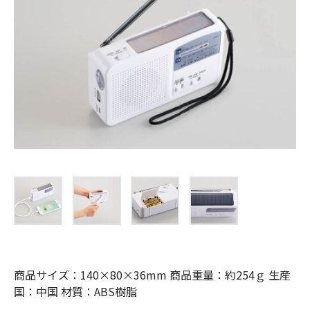
お問合せ
(Hypothermia)
もっと見る
見積り
製品をキーワードで検索
検索
オンラインショップ
English
日本語
CLOSE
商品サイズ：140×80×36mm 商品重量：約254ｇ 生産
国：中国 材質：ABS樹脂