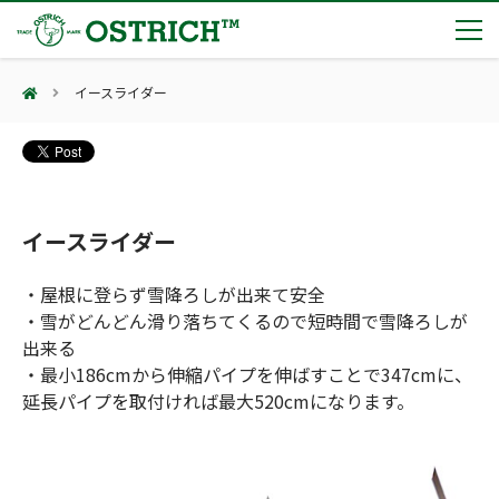
イースライダー
製品カテゴリー
輸血保冷庫
トピックス
(Blood Cooling System)
熊対策
(Bear Avoidance)
イースライダー
夏季休業のお知らせ
会社案内
防刃対策
日本集中治療医学会 第10回東北支部学術集会 ご来場ありがとうございました！
(Cut Resistant)
・屋根に登らず雪降ろしが出来て安全
第7回 地域×Tech東北 ご来場ありがとうございました！
止血・止血キット
・雪がどんどん滑り落ちてくるので短時間で雪降ろしが
(Massive Hemorrhage)
会社案内
カタログ
2展示会【①危機管理産業展(RISCON TOKYO)2026】【②テロ対策特殊装備展（SEECAT）】に同時出展いたします
出来る
気道管理
会社概要
オーストリッチ熊対策カタログ
・最小186cmから伸縮パイプを伸ばすことで347cmに、
(Airway)
オーストリッチ防犯カタログ
アクセス
延長パイプを取付ければ最大520cmになります。
呼吸管理
採用情報
(Respiration)
ダマスカス製品カタログ（日本語版）
主な納入実績
循環管理
総合カタログ掲載のお知らせ
(Circulation)
もっと見る
採用情報（外部サイトに移動します）
低体温防止