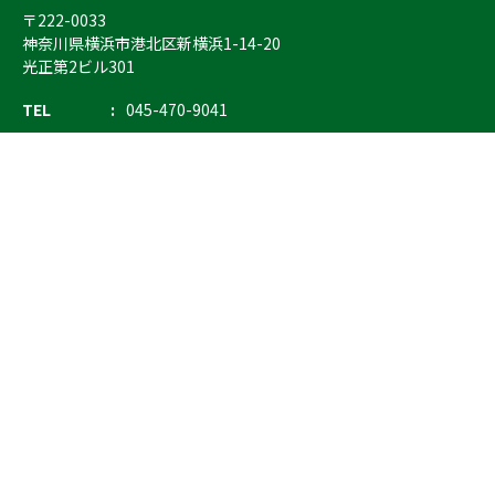
〒222-0033
神奈川県横浜市港北区新横浜1-14-20
光正第2ビル301
TEL
045-470-9041
FAX
045-470-9043
E-mail
info@ostrich.co.jp
製品カテゴリー
検索
輸血 保冷庫・ソリューション
熊対策
防刃対策
止血・止血キット
気道管理
呼吸管理
循環管理
低体温防止
衛生
搬送
バッグ・ポーチ
装備