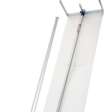
お問合せ
(Hypothermia)
もっと見る
見積り
製品をキーワードで検索
検索
オンラインショップ
English
日本語
CLOSE