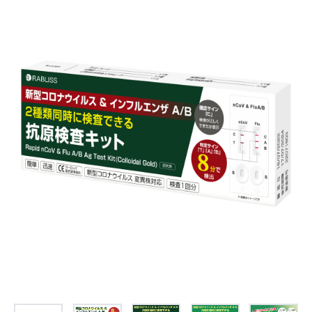
お問合せ
(Hypothermia)
もっと見る
見積り
製品をキーワードで検索
検索
オンラインショップ
English
日本語
CLOSE