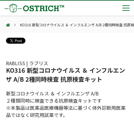
KO316 新型コロナウイルス ＆ インフルエンザ A/B 2種同時検査 抗
製品カテゴリー
輸血保冷庫
トピックス
(Blood Cooling System)
熊対策
(Bear Avoidance)
RABLISS | ラブリス
夏季休業のお知らせ
会社案内
KO316 新型コロナウイルス ＆ インフルエン
防刃対策
日本集中治療医学会 第10回東北支部学術集会 ご来場ありがとうございました！
(Cut Resistant)
ザ A/B 2種同時検査 抗原検査キット
第7回 地域×Tech東北 ご来場ありがとうございました！
止血・止血キット
(Massive Hemorrhage)
会社案内
カタログ
2展示会【①危機管理産業展(RISCON TOKYO)2026】【②テロ対策特殊装備展（SEECAT）】に同時出展いたします
新型コロナウイルス ＆ インフルエンザ A/B
気道管理
会社概要
オーストリッチ熊対策カタログ
２種類同時に検査できる抗原検査キットです
(Airway)
オーストリッチ防犯カタログ
アクセス
※本製品は医薬品医療機器等法に基づく体外診断用医薬
呼吸管理
採用情報
(Respiration)
ダマスカス製品カタログ（日本語版）
主な納入実績
品ではなく研究用試薬です。
循環管理
総合カタログ掲載のお知らせ
(Circulation)
もっと見る
採用情報（外部サイトに移動します）
低体温防止