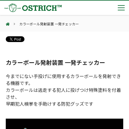
カラーボール発射装置 一発チェッカー
製品カテゴリー
輸血保冷庫
トピックス
(Blood Cooling System)
熊対策
(Bear Avoidance)
カラーボール発射装置 一発チェッカー
夏季休業のお知らせ
会社案内
防刃対策
日本集中治療医学会 第10回東北支部学術集会 ご来場ありがとうございました！
(Cut Resistant)
今までにない手投げに使用するカラーボールを発射でき
第7回 地域×Tech東北 ご来場ありがとうございました！
止血・止血キット
る機器です。
(Massive Hemorrhage)
会社案内
カタログ
2展示会【①危機管理産業展(RISCON TOKYO)2026】【②テロ対策特殊装備展（SEECAT）】に同時出展いたします
カラーボールは逃走する犯人に投げつけ特殊塗料を付着
気道管理
会社概要
オーストリッチ熊対策カタログ
させ、
(Airway)
オーストリッチ防犯カタログ
アクセス
早期犯人検挙を手助けする防犯グッズです
呼吸管理
採用情報
(Respiration)
ダマスカス製品カタログ（日本語版）
主な納入実績
循環管理
総合カタログ掲載のお知らせ
(Circulation)
もっと見る
採用情報（外部サイトに移動します）
低体温防止