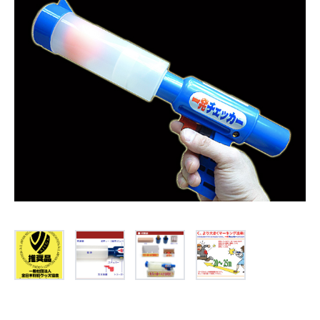
お問合せ
(Hypothermia)
もっと見る
見積り
製品をキーワードで検索
検索
オンラインショップ
English
日本語
CLOSE