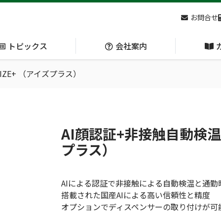
お問合せ
トピックス
会社案内
IZE+ （アイズプラス）
アクセス
主な
熊対策
防刃対策
(Bear Avoidance)
(Cut Resistant)
AI顔認証+非接触自動検温シ
プラス）
日本集中治療医学会 第10回東北支部学術集会 ご来場ありがとうございました！
AIによる認証で非接触による自動検温と通
搭載された国産AIによる高い信頼性と精度
オプションでディスペンサーの取り付けが可
呼吸管理
循環管理
(Respiration)