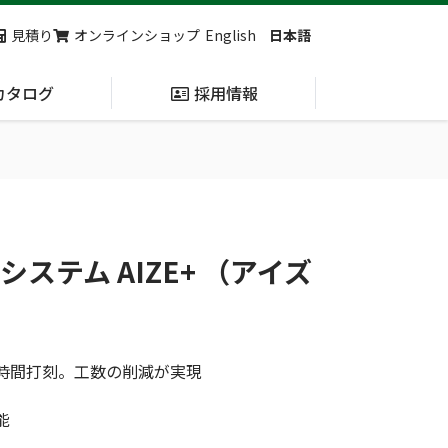
見積り
オンラインショップ
English
日本語
カタログ
採用情報
納入実績
止血・止血キット
(Massive
ステム AIZE+ （アイズ
Hemorrhage)
第7回 地域×Tech東北 ご来場ありがとうございました！
2展示会【①危機管理産業展(RISCON TOKYO)2026】【②テロ対策特殊装備展（SEECAT）】に同時出展いたします
勤時間打刻。工数の削減が実現
能