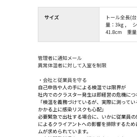
(Circulation)
サイズ
トール全長(台
ストリッチ防犯カタログ
ダマスカス製品カタログ（日本語
量：3kg ,
もっと見る
41.8cm 重量
もっと見る
管理者に通知メール
異常体温者に対して入室を制限
・会社と従業員を守る
検索
自己申告や人の
手による検温では限界が
社内でのクラスター発生は即経営の危機につ
「検温を義務づけているが、実際に測ってい
かかる上に感染リスクも心配」
必要緊急で出社する場合に、いかに従業員の
によるクライアントへの影響を排除するため
ムが求められています。