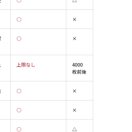
証
○
△
○
×
認
○
×
上
上限なし
4000
枚前後
能
○
×
○
×
○
△