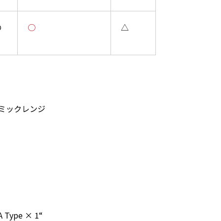
の
○
△
ミックレンジ
 Type × 1“