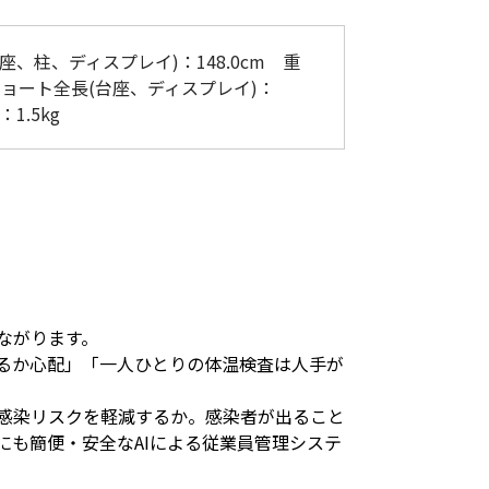
低体温防止
(Hypothermia)
座、柱、ディスプレイ)：148.0cm 重
版）
総合カタログ掲載のお知らせ
 ショート全長(台座、ディスプレイ)：
：1.5kg
ながります。
るか心配」「一人ひとりの体温検査は人手が
感染リスクを軽減するか。感染者が出ること
にも簡便・安全なAIによる従業員管理システ