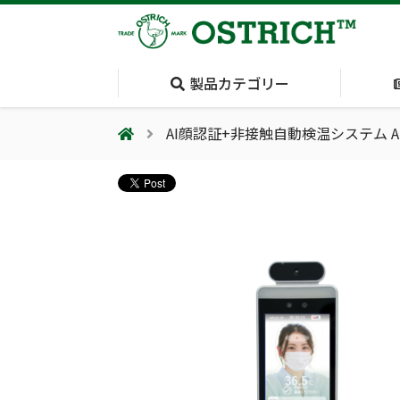
製品カテゴリー
AI顔認証+非接触自動検温システム A
会社案内
採用情報（外部サイトに移動します）
会社概要
輸血保冷庫
(Blood Cooling
System)
夏季休業のお知らせ
気道管理
(Airway)