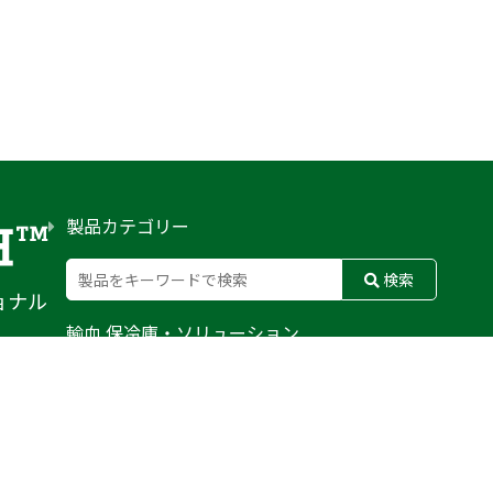
製品カテゴリー
検索
ョナル
輸血 保冷庫・ソリューション
熊対策
防刃対策
止血・止血キット
気道管理
呼吸管理
循環管理
低体温防止
衛生
搬送
バッグ・ポーチ
装備
ライト
電子機器・光学機器
検査・検知
野外設備・テント
輸送