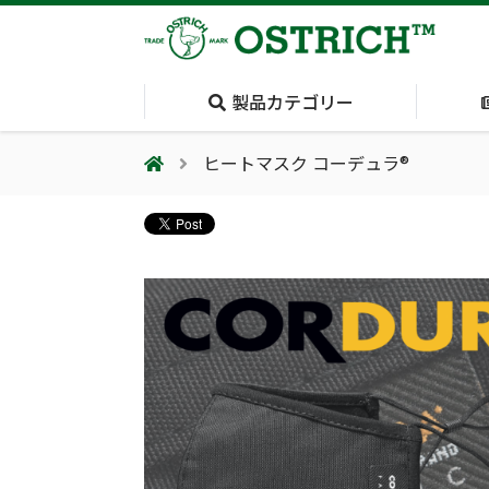
製品カテゴリー
ヒートマスク コーデュラ®
会社案内
採用情報（外部サイトに移動します）
会社概要
輸血保冷庫
(Blood Cooling
System)
夏季休業のお知らせ
気道管理
(Airway)