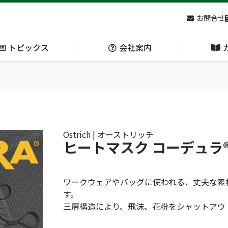
お問合せ
トピックス
会社案内
アクセス
主な
熊対策
防刃対策
(Bear Avoidance)
(Cut Resistant)
Ostrich | オーストリッチ
ヒートマスク コーデュラ
日本集中治療医学会 第10回東北支部学術集会 ご来場ありがとうございました！
ワークウェアやバッグに使われる、丈夫な素
す。
三層構造により、飛沫、花粉をシャットアウ
呼吸管理
循環管理
(Respiration)