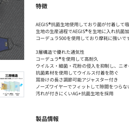
(Circulation)
特徴
ストリッチ防犯カタログ
ダマスカス製品カタログ（日本語
AEGIS®抗菌生地使用しており菌が付着して
もっと見る
生地の生産過程でAEGIS®を生地に入れ抗菌
コーデュラ500を使用しており摩耗に強いで
3層構造で優れた通気性
もっと見る
コーデュラ®を使用して高耐久
ウイルス・細菌・花粉の侵入を抑制し、ニオ
抗菌素材を使用してウイルス付着を防ぐ
検索
耳掛けの長さ調節可能アジャスター付き
ノーズワイヤーでフィットして隙間をつらな
汚れが付きにくいAG+抗菌生地を採用
製品情報