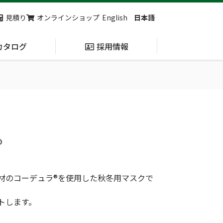
見積り
オンラインショップ
English
日本語
カタログ
採用情報
納入実績
止血・止血キット
(Massive
Hemorrhage)
®
第7回 地域×Tech東北 ご来場ありがとうございました！
2展示会【①危機管理産業展(RISCON TOKYO)2026】【②テロ対策特殊装備展（SEECAT）】に同時出展いたします
材のコーデュラ®を使用した秋冬用マスクで
トします。