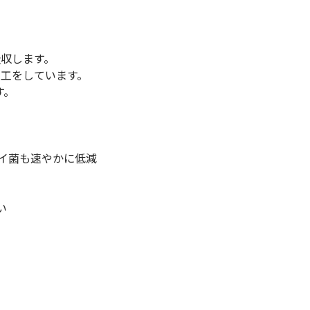
低体温防止
(Hypothermia)
版）
総合カタログ掲載のお知らせ
吸収します。
加工をしています。
す。
イ菌も速やかに低減
い