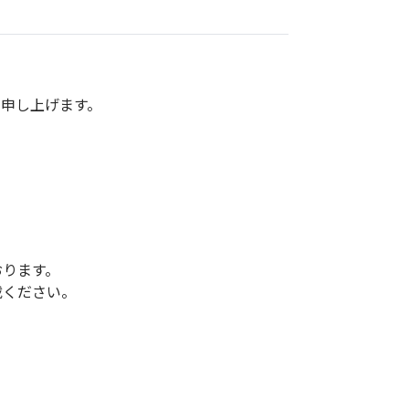
低体温防止
(Hypothermia)
版）
総合カタログ掲載のお知らせ
申し上げます。
おります。
載ください。