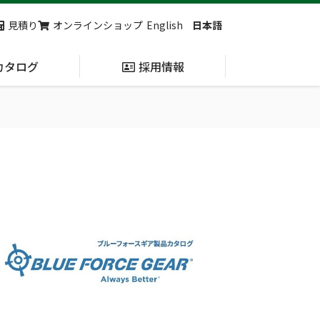
見積り
オンラインショップ
English
日本語
カタログ
採用情報
納入実績
止血・止血キット
(Massive
Hemorrhage)
第7回 地域×Tech東北 ご来場ありがとうございました！
2展示会【①危機管理産業展(RISCON TOKYO)2026】【②テロ対策特殊装備展（SEECAT）】に同時出展いたします