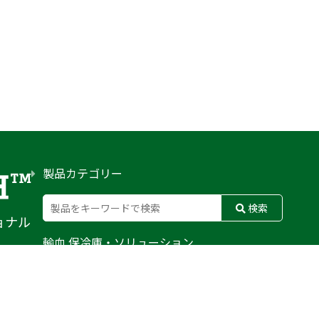
製品カテゴリー
検索
ョナル
輸血 保冷庫・ソリューション
熊対策
防刃対策
止血・止血キット
気道管理
呼吸管理
循環管理
低体温防止
衛生
搬送
バッグ・ポーチ