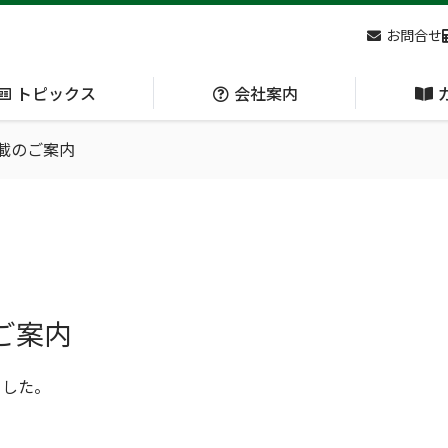
お問合せ
トピックス
会社案内
掲載のご案内
アクセス
主な
熊対策
防刃対策
(Bear Avoidance)
(Cut Resistant)
日本集中治療医学会 第10回東北支部学術集会 ご来場ありがとうございました！
ご案内
ました。
呼吸管理
循環管理
(Respiration)