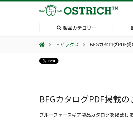
製品カテゴリー
トピックス
BFGカタログPDF
会社案内
採用情報（外部サイトに移動します）
会社概要
輸血保冷庫
(Blood Cooling
System)
夏季休業のお知らせ
BFGカタログPDF掲載の
ブルーフォースギア製品カタログを掲載し
気道管理
(Airway)