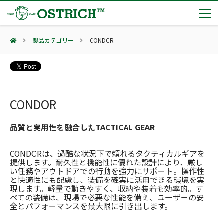
製品カテゴリー
CONDOR
製品カテゴリー
輸血保冷庫
トピックス
(Blood Cooling System)
熊対策
CONDOR
(Bear Avoidance)
夏季休業のお知らせ
会社案内
防刃対策
日本集中治療医学会 第10回東北支部学術集会 ご来場ありがとうございました！
(Cut Resistant)
品質と実用性を融合したTACTICAL GEAR
第7回 地域×Tech東北 ご来場ありがとうございました！
止血・止血キット
(Massive Hemorrhage)
会社案内
カタログ
2展示会【①危機管理産業展(RISCON TOKYO)2026】【②テロ対策特殊装備展（SEECAT）】に同時出展いたします
CONDORは、過酷な状況下で頼れるタクティカルギアを
気道管理
会社概要
オーストリッチ熊対策カタログ
提供します。耐久性と機能性に優れた設計により、厳し
(Airway)
い任務やアウトドアでの行動を強力にサポート。操作性
オーストリッチ防犯カタログ
アクセス
呼吸管理
と快適性にも配慮し、装備を確実に活用できる環境を実
採用情報
(Respiration)
ダマスカス製品カタログ（日本語版）
主な納入実績
現します。軽量で動きやすく、収納や装着も効率的。す
循環管理
べての装備は、現場で必要な性能を備え、ユーザーの安
総合カタログ掲載のお知らせ
(Circulation)
全とパフォーマンスを最大限に引き出します。
もっと見る
採用情報（外部サイトに移動します）
低体温防止