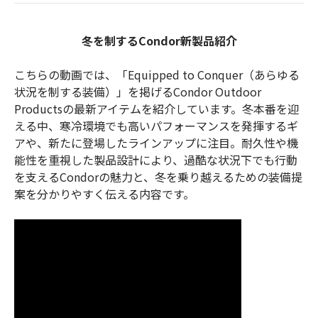
お問合せ
(Hypothermia)
もっと見る
冬を制するCondor新製品紹介
見積り
製品をキーワードで検索
こちらの動画では、「Equipped to Conquer（あらゆる
検索
オンラインショップ
状況を制する装備）」を掲げるCondor Outdoor
Productsの最新アイテムを紹介しています。冬本番を迎
える中、寒冷環境でも高いパフォーマンスを発揮するギ
English
日本語
アや、新たに登場したラインアップに注目。耐久性や機
能性を重視した製品設計により、過酷な状況下でも行動
を支えるCondorの魅力と、冬を乗り越えるための装備提
案を分かりやすく伝える内容です。
CLOSE