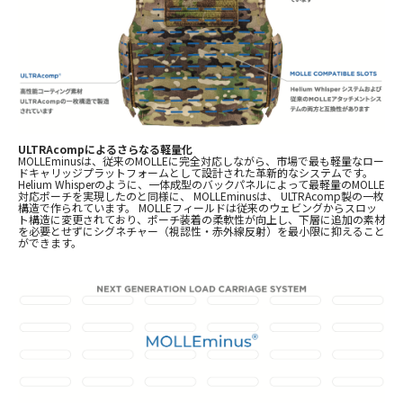
ULTRAcomp
によるさらなる軽量化
MOLLEminus
は、従来の
MOLLE
に完全対応しながら、市場で最も軽量なロー
ドキャリッジプラットフォームとして設計された革新的なシステムです。
Helium Whisper
のように、一体成型のバックパネルによって最軽量の
MOLLE
対応ポーチを実現したのと同様に、
MOLLE
minus
は、
ULTRAcomp
製の一枚
構造で作られています。
MOLLE
フィールドは従来のウェビングからスロッ
ト構造に変更されており、ポーチ装着の柔軟性が向上し、下層に追加の素材
を必要とせずにシグネチャー（視認性・赤外線反射）を最小限に抑えること
ができます。