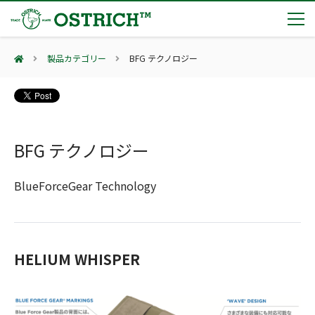
製品カテゴリー
BFG テクノロジー
製品カテゴリー
輸血保冷庫
トピックス
(Blood Cooling System)
熊対策
BFG テクノロジー
(Bear Avoidance)
夏季休業のお知らせ
会社案内
防刃対策
日本集中治療医学会 第10回東北支部学術集会 ご来場ありがとうございました！
(Cut Resistant)
BlueForceGear Technology
第7回 地域×Tech東北 ご来場ありがとうございました！
止血・止血キット
(Massive Hemorrhage)
会社案内
カタログ
2展示会【①危機管理産業展(RISCON TOKYO)2026】【②テロ対策特殊装備展（SEECAT）】に同時出展いたします
気道管理
会社概要
オーストリッチ熊対策カタログ
(Airway)
オーストリッチ防犯カタログ
アクセス
呼吸管理
HELIUM WHISPER
採用情報
(Respiration)
ダマスカス製品カタログ（日本語版）
主な納入実績
循環管理
総合カタログ掲載のお知らせ
(Circulation)
もっと見る
採用情報（外部サイトに移動します）
低体温防止