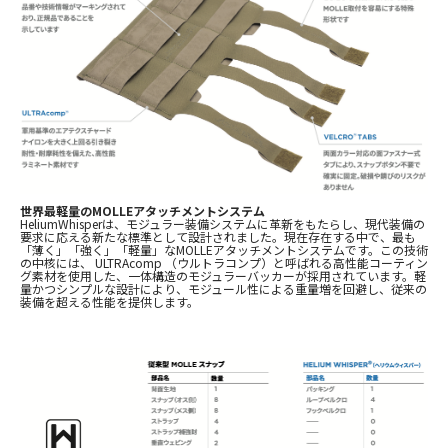
お問合せ
(Hypothermia)
もっと見る
見積り
製品をキーワードで検索
検索
オンラインショップ
English
日本語
世界最軽量の
MOLLE
アタッチメントシステム
HeliumWhisper
は、モジュラー装備システムに革新をもたらし、現代装備の
要求に応える新たな標準として設計されました。現在存在する中で、最も
「薄く」「強く」「軽量」な
MOLLE
アタッチメントシステムです。この技術
の中核には、
ULTRAcomp
（ウルトラコンプ）と呼ばれる高性能コーティン
グ素材を使用した、一体構造のモジュラーバッカーが採用されています。軽
量かつシンプルな設計により、モジュール性による重量増を回避し、従来の
装備を超える性能を提供します。
CLOSE