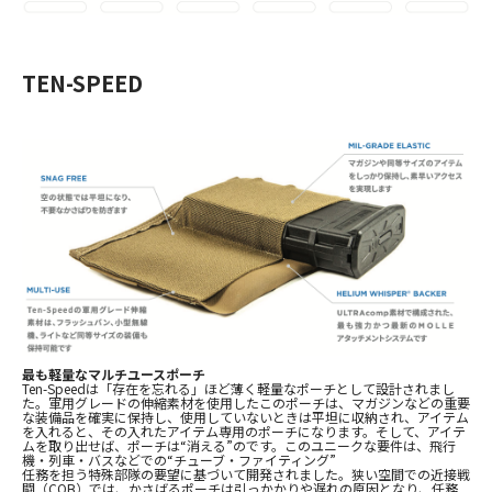
TEN-SPEED
最も軽量なマルチユースポーチ
Ten-Speed
は「存在を忘れる」ほど薄く軽量なポーチとして設計されまし
た。軍用グレードの伸縮素材を使用したこのポーチは、マガジンなどの重要
な装備品を確実に保持し、使用していないときは平坦に収納され、アイテム
を入れると、その入れたアイテム専用のポーチになります。そして、アイテ
ムを取り出せば、ポーチは“消える”のです。このユニークな要件は、飛行
機・列車・バスなどでの“チューブ・ファイティング”
任務を担う特殊部隊の要望に基づいて開発されました。狭い空間での近接戦
闘（
CQB
）では、かさばるポーチは引っかかりや遅れの原因となり、任務