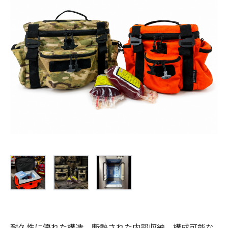
お問合せ
(Hypothermia)
もっと見る
見積り
製品をキーワードで検索
検索
オンラインショップ
English
日本語
CLOSE
耐久性に優れた構造、断熱された内部収納、構成可能な