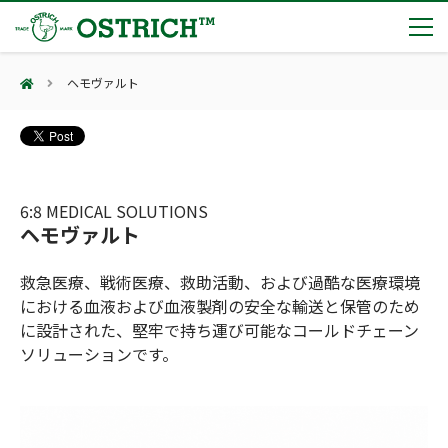
ヘモヴァルト
製品カテゴリー
輸血保冷庫
トピックス
(Blood Cooling System)
熊対策
(Bear Avoidance)
6:8 MEDICAL SOLUTIONS
夏季休業のお知らせ
会社案内
ヘモヴァルト
防刃対策
日本集中治療医学会 第10回東北支部学術集会 ご来場ありがとうございました！
(Cut Resistant)
第7回 地域×Tech東北 ご来場ありがとうございました！
止血・止血キット
救急医療、戦術医療、救助活動、および過酷な医療環境
(Massive Hemorrhage)
会社案内
カタログ
2展示会【①危機管理産業展(RISCON TOKYO)2026】【②テロ対策特殊装備展（SEECAT）】に同時出展いたします
における血液および血液製剤の安全な輸送と保管のため
気道管理
会社概要
オーストリッチ熊対策カタログ
に設計された、堅牢で持ち運び可能なコールドチェーン
(Airway)
オーストリッチ防犯カタログ
ソリューションです。
アクセス
呼吸管理
採用情報
(Respiration)
ダマスカス製品カタログ（日本語版）
主な納入実績
循環管理
総合カタログ掲載のお知らせ
(Circulation)
もっと見る
採用情報（外部サイトに移動します）
低体温防止