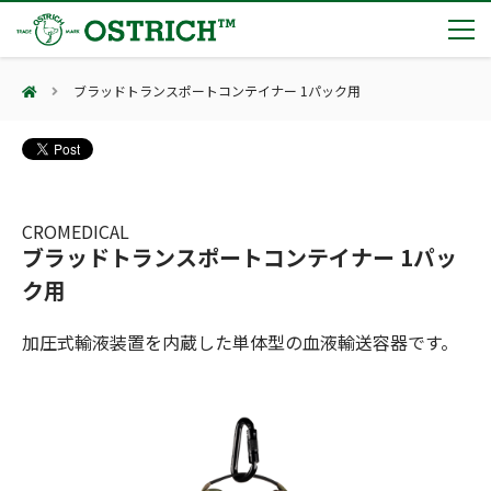
ブラッドトランスポートコンテイナー 1パック用
製品カテゴリー
輸血保冷庫
トピックス
(Blood Cooling System)
熊対策
(Bear Avoidance)
CROMEDICAL
夏季休業のお知らせ
会社案内
ブラッドトランスポートコンテイナー 1パッ
防刃対策
日本集中治療医学会 第10回東北支部学術集会 ご来場ありがとうございました！
(Cut Resistant)
ク用
第7回 地域×Tech東北 ご来場ありがとうございました！
止血・止血キット
(Massive Hemorrhage)
会社案内
カタログ
2展示会【①危機管理産業展(RISCON TOKYO)2026】【②テロ対策特殊装備展（SEECAT）】に同時出展いたします
加圧式輸液装置を内蔵した単体型の血液輸送容器です。
気道管理
会社概要
オーストリッチ熊対策カタログ
(Airway)
オーストリッチ防犯カタログ
アクセス
呼吸管理
採用情報
(Respiration)
ダマスカス製品カタログ（日本語版）
主な納入実績
循環管理
総合カタログ掲載のお知らせ
(Circulation)
もっと見る
採用情報（外部サイトに移動します）
低体温防止