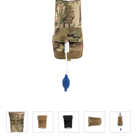
お問合せ
(Hypothermia)
もっと見る
見積り
製品をキーワードで検索
検索
オンラインショップ
English
日本語
CLOSE