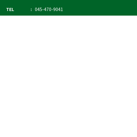
TEL
045-470-9041
FAX
045-470-9043
E-mail
info@ostrich.co.jp
製品カテゴリー
検索
輸血 保冷庫・ソリューション
熊対策
防刃対策
止血・止血キット
気道管理
呼吸管理
循環管理
低体温防止
衛生
搬送
バッグ・ポーチ
装備
ライト
電子機器・光学機器
検査・検知
野外設備・テント
輸送
防災
訓練用人形・資機材
防犯