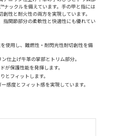
低体温防止
Tek™ナックルを備えています。手の甲と指には
(Hypothermia)
切創性と耐火性の両方を実現しています。
版）
総合カタログ掲載のお知らせ
計で、指関節部分の柔軟性と快適性にも優れてい
繊維を使用し、難燃性・耐閃光性耐切創性を備
リン仕上げ牛革の掌部とトリム部分。
ードが保護性能を発揮します。
かりとフィットします。
ガー感度とフィット感を実現しています。