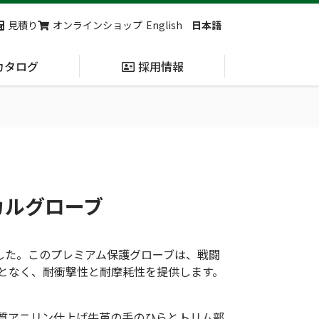
見積り
オンラインショップ
English
日本語
カタログ
採用情報
納入実績
止血・止血キット
(Massive
Hemorrhage)
ィカルグローブ
第7回 地域×Tech東北 ご来場ありがとうございました！
2展示会【①危機管理産業展(RISCON TOKYO)2026】【②テロ対策特殊装備展（SEECAT）】に同時出展いたします
ました。このプレミアム保護グローブは、戦闘
となく、耐衝撃性と耐摩耗性を提供します。
質アニリン仕上げ牛革の手のひらとトリム部