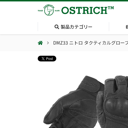
製品カテゴリー
DMZ33 ニトロ タクティカルグロー
会社案内
採用情報（外部サイトに移動します）
会社概要
輸血保冷庫
(Blood Cooling
System)
夏季休業のお知らせ
気道管理
(Airway)