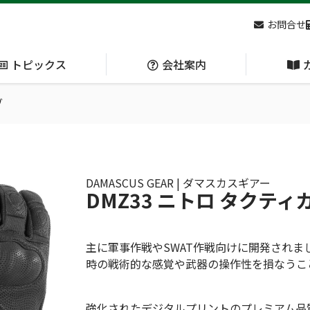
お問合せ
トピックス
会社案内
ブ
アクセス
主な
熊対策
防刃対策
(Bear Avoidance)
(Cut Resistant)
DAMASCUS GEAR | ダマスカスギアー
DMZ33 ニトロ タクテ
日本集中治療医学会 第10回東北支部学術集会 ご来場ありがとうございました！
主に軍事作戦やSWAT作戦向けに開発され
時の戦術的な感覚や武器の操作性を損なうこ
呼吸管理
循環管理
強化されたデジタルプリントのプレミアム品
(Respiration)