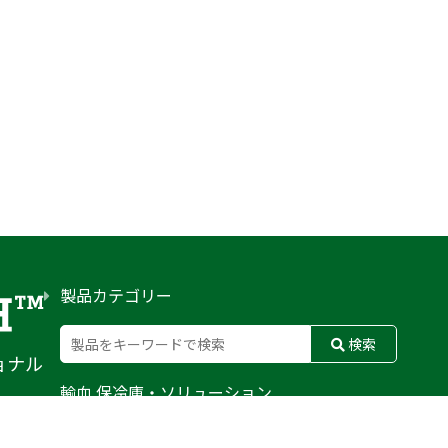
製品カテゴリー
検索
ョナル
輸血 保冷庫・ソリューション
熊対策
防刃対策
止血・止血キット
気道管理
呼吸管理
循環管理