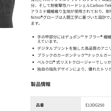
(Circulation)
分、そして耐衝撃性ハードシェルCarbon-
アラミド繊維織り生地が使用されており、耐
ストリッチ防犯カタログ
ダマスカス製品カタログ（日本語
Nitro®グローブは人間工学に基づいた設
ます。
もっと見る
手の甲部分にはデュポン™ ケブラー® 
えています。
もっと見る
デジタルプリントを施した高品質のアニ
ブラックのカーボンテック™ナックルガ
ベルクロ® 式リストクロージャーでしっ
検索
独自の指先デザインにより、優れたトリ
製品情報
品番
E13DG250