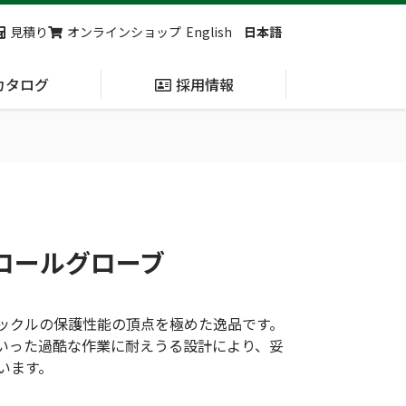
見積り
オンラインショップ
English
日本語
カタログ
採用情報
納入実績
止血・止血キット
(Massive
Hemorrhage)
トロールグローブ
第7回 地域×Tech東北 ご来場ありがとうございました！
2展示会【①危機管理産業展(RISCON TOKYO)2026】【②テロ対策特殊装備展（SEECAT）】に同時出展いたします
ックルの保護性能の頂点を極めた逸品です。
いった過酷な作業に耐えうる設計により、妥
います。