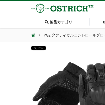
製品カテゴリー
PG2 タクティカルコントロールグロ
会社案内
採用情報（外部サイトに移動します）
会社概要
輸血保冷庫
(Blood Cooling
System)
夏季休業のお知らせ
気道管理
(Airway)