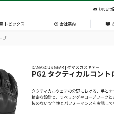
お問合せ
トピックス
会社案内
ーブ
アクセス
主な
熊対策
防刃対策
(Bear Avoidance)
(Cut Resistant)
DAMASCUS GEAR | ダマスカスギアー
PG2 タクティカルコン
日本集中治療医学会 第10回東北支部学術集会 ご来場ありがとうございました！
タクティカルウェアの分野における、手とナ
精密な設計と、ラペリングやロープワークと
協のない安全性とパフォーマンスを実現して
呼吸管理
循環管理
(Respiration)