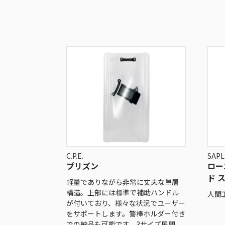
C.P.E.
SAPL
プリズン
ロー
ド 
軽量でありながら非常に丈夫な単層
構造。上部には標準で補助ハンドル
人間
が付いており、様々な状況でユーザー
をサポートします。警棒ホルダー付き
での納品も可能です。3サイズ展開。