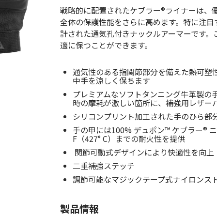
(Circulation)
戦略的に配置されたケブラー®ライナーは、
全体の保護性能をさらに高めます。特に注目
ストリッチ防犯カタログ
ダマスカス製品カタログ（日本語
計された通気孔付きナックルアーマーです。
適に保つことができます。
もっと見る
通気性のある指関節部分を備えた熱可塑
中手を涼しく保ちます
もっと見る
プレミアムなソフトタンニング牛革製の
時の摩耗が激しい箇所に、補強用レザー
シリコンプリント加工された手のひら部
手の甲には100% デュポン™ ケブラー®
検索
F（427° C）までの耐火性を提供
関節可動式デザインにより快適性を向上
二重補強ステッチ
調節可能なマジックテープ式ナイロンス
製品情報