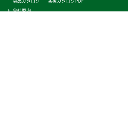
製品カタログ
各種カタログPDF
会社案内
アクセス
プライバシーポリシー
採用情報（外部サイトに移動します）
お問合せ
見積り