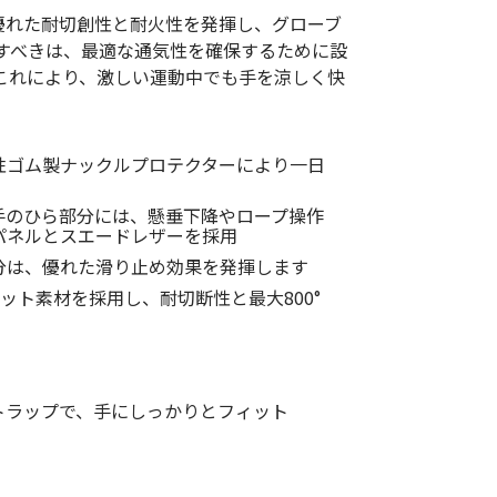
低体温防止
優れた耐切創性と耐火性を発揮し、グローブ
(Hypothermia)
すべきは、最適な通気性を確保するために設
版）
総合カタログ掲載のお知らせ
これにより、激しい運動中でも手を涼しく快
性ゴム製ナックルプロテクターにより一日
手のひら部分には、懸垂下降やロープ操作
パネルとスエードレザーを採用
分は、優れた滑り止め効果を発揮します
 ニット素材を採用し、耐切断性と最大800°
トラップで、手にしっかりとフィット