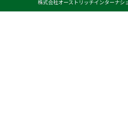
株式会社オーストリッチインターナシ
〒222-0033
神奈川県横浜市港北区新横浜1-14-20
光正第2ビル301
TEL
045-470-9041
FAX
045-470-9043
E-mail
info@ostrich.co.jp