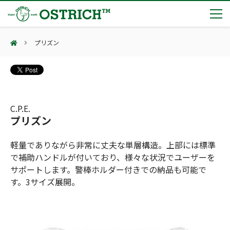
プリズン
製品カテゴリー
輸血保冷庫
トピックス
(Blood Cooling System)
熊対策
(Bear Avoidance)
C.P.E.
夏季休業のお知らせ
会社案内
プリズン
防刃対策
日本集中治療医学会 第10回東北支部学術集会 ご来場ありがとうございました！
(Cut Resistant)
第7回 地域×Tech東北 ご来場ありがとうございました！
止血・止血キット
軽量でありながら非常に丈夫な単層構造。上部には標準
(Massive Hemorrhage)
会社案内
カタログ
2展示会【①危機管理産業展(RISCON TOKYO)2026】【②テロ対策特殊装備展（SEECAT）】に同時出展いたします
で補助ハンドルが付いており、様々な状況でユーザーを
気道管理
会社概要
オーストリッチ熊対策カタログ
サポートします。警棒ホルダー付きでの納品も可能で
(Airway)
オーストリッチ防犯カタログ
す。3サイズ展開。
アクセス
呼吸管理
採用情報
(Respiration)
ダマスカス製品カタログ（日本語版）
主な納入実績
循環管理
総合カタログ掲載のお知らせ
(Circulation)
もっと見る
採用情報（外部サイトに移動します）
低体温防止