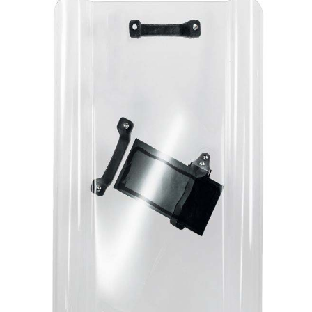
お問合せ
(Hypothermia)
もっと見る
見積り
製品をキーワードで検索
検索
オンラインショップ
English
日本語
CLOSE