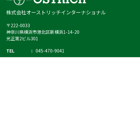
株式会社オーストリッチインターナショナル
〒222-0033
神奈川県横浜市港北区新横浜1-14-20
光正第2ビル301
TEL
045-470-9041
FAX
045-470-9043
E-mail
info@ostrich.co.jp
製品カテゴリー
検索
輸血 保冷庫・ソリューション
熊対策
防刃対策
止血・止血キット