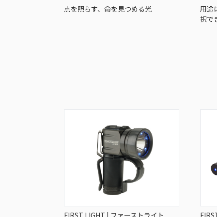
点を照らす、命を見つめる光
用途
択で
FIRST LIGHT | ファーストライト
FIR