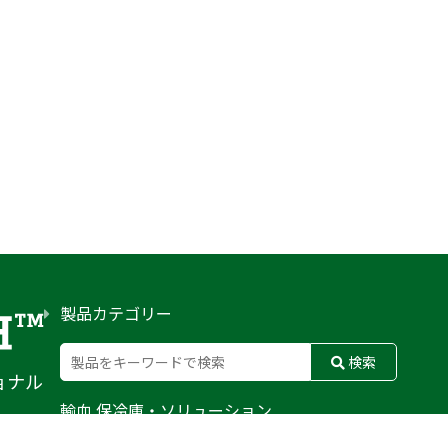
製品カテゴリー
検索
ョナル
輸血 保冷庫・ソリューション
熊対策
防刃対策
止血・止血キット
気道管理