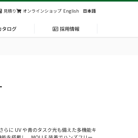
見積り
オンラインショップ
English
日本語
カタログ
採用情報
納入実績
止血・止血キット
(Massive
Hemorrhage)
T
第7回 地域×Tech東北 ご来場ありがとうございました！
2展示会【①危機管理産業展(RISCON TOKYO)2026】【②テロ対策特殊装備展（SEECAT）】に同時出展いたします
らに UV や青のタスク光も備えた多機能キ
能を搭載し、MOLLE 装着でハンズフリー