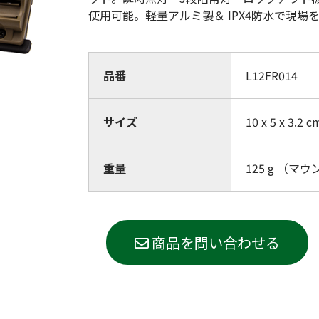
(Circulation)
使用可能。軽量アルミ製＆ IPX4防水で現場
ストリッチ防犯カタログ
ダマスカス製品カタログ（日本語
もっと見る
品番
L12FR014
サイズ
10 x 5 x 3.2 c
もっと見る
重量
125
g
（マウ
検索
商品を問い合わせる