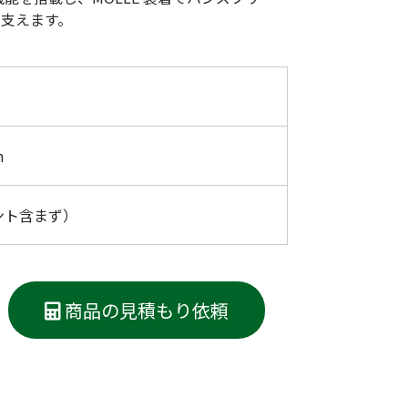
低体温防止
を支えます。
(Hypothermia)
版）
総合カタログ掲載のお知らせ
m
ント含まず）
商品の見積もり依頼