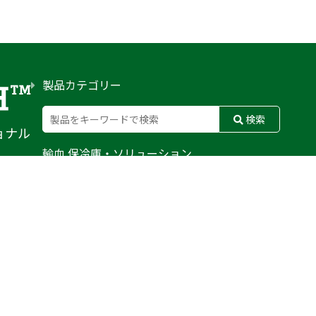
製品カテゴリー
検索
ョナル
輸血 保冷庫・ソリューション
熊対策
防刃対策
止血・止血キット
気道管理
呼吸管理
循環管理
低体温防止
衛生
搬送
バッグ・ポーチ
装備
ライト
電子機器・光学機器
検査・検知
野外設備・テント
輸送
防災
訓練用人形・資機材
防犯
気候災害
文具
BFG
MERET
CONDOR