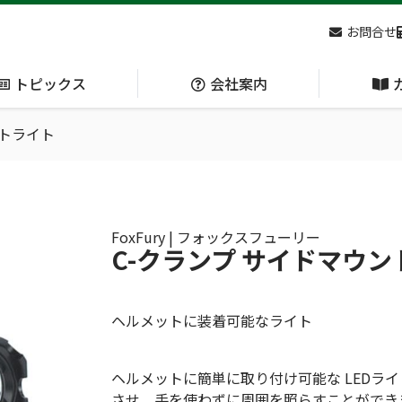
お問合せ
トピックス
会社案内
ットライト
アクセス
主な
熊対策
防刃対策
(Bear Avoidance)
(Cut Resistant)
FoxFury | フォックスフューリー
C-クランプ サイドマウ
日本集中治療医学会 第10回東北支部学術集会 ご来場ありがとうございました！
ヘルメットに装着可能なライト
ヘルメットに簡単に取り付け可能な LEDラ
呼吸管理
循環管理
させ、手を使わずに周囲を照らすことができ
(Respiration)