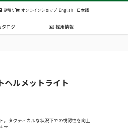
見積り
オンラインショップ
English
日本語
カタログ
採用情報
納入実績
止血・止血キット
(Massive
Hemorrhage)
ントヘルメットライト
第7回 地域×Tech東北 ご来場ありがとうございました！
2展示会【①危機管理産業展(RISCON TOKYO)2026】【②テロ対策特殊装備展（SEECAT）】に同時出展いたします
イト。タクティカルな状況下での視認性を向上
ます。