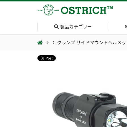
製品カテゴリー
C-クランプ サイドマウントヘルメ
会社案内
採用情報（外部サイトに移動します）
会社概要
輸血保冷庫
(Blood Cooling
System)
夏季休業のお知らせ
気道管理
(Airway)