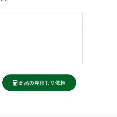
低体温防止
(Hypothermia)
版）
総合カタログ掲載のお知らせ
商品の見積もり依頼