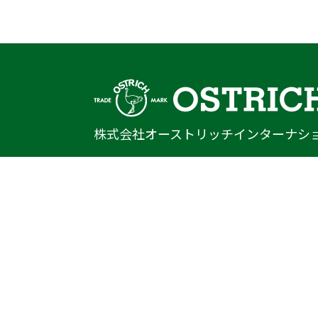
株式会社オーストリッチインターナシ
〒222-0033
神奈川県横浜市港北区新横浜1-14-20
光正第2ビル301
TEL
045-470-9041
FAX
045-470-9043
E-mail
info@ostrich.co.jp