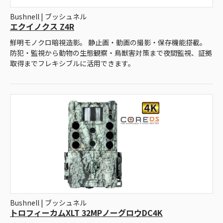
Bushnell | ブッシュネル
エクイノクス Z4R
鮮明モノクロ暗視造影。 静止画・動画の撮影・保存機能搭載。
防犯・監視から動物の生態観察・鳥獣害対策まで夜間監視、証拠
取得までフレキシブルに活用できます。
Bushnell | ブッシュネル
トロフィーカムXLT 32MPノーグロウDC4K