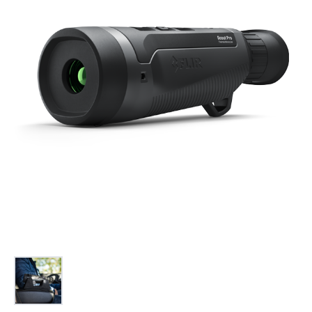
お問合せ
(Hypothermia)
もっと見る
見積り
製品をキーワードで検索
検索
オンラインショップ
English
日本語
CLOSE