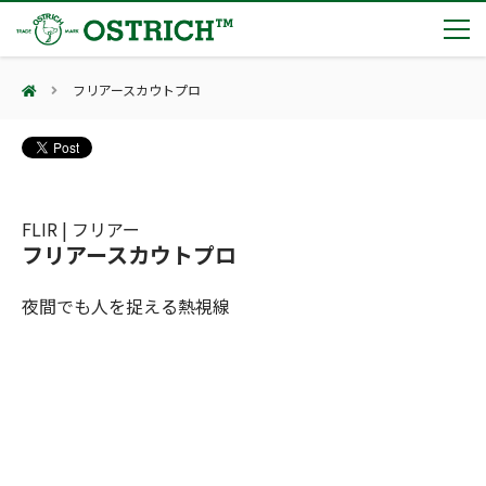
フリアースカウトプロ
製品カテゴリー
輸血保冷庫
トピックス
(Blood Cooling System)
熊対策
(Bear Avoidance)
FLIR | フリアー
夏季休業のお知らせ
会社案内
フリアースカウトプロ
防刃対策
日本集中治療医学会 第10回東北支部学術集会 ご来場ありがとうございました！
(Cut Resistant)
第7回 地域×Tech東北 ご来場ありがとうございました！
止血・止血キット
夜間でも人を捉える熱視線
(Massive Hemorrhage)
会社案内
カタログ
2展示会【①危機管理産業展(RISCON TOKYO)2026】【②テロ対策特殊装備展（SEECAT）】に同時出展いたします
気道管理
会社概要
オーストリッチ熊対策カタログ
(Airway)
オーストリッチ防犯カタログ
アクセス
呼吸管理
採用情報
(Respiration)
ダマスカス製品カタログ（日本語版）
主な納入実績
循環管理
総合カタログ掲載のお知らせ
(Circulation)
もっと見る
採用情報（外部サイトに移動します）
低体温防止