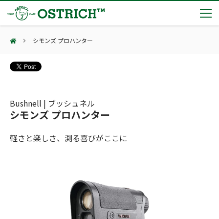
シモンズ プロハンター
製品カテゴリー
輸血保冷庫
トピックス
(Blood Cooling System)
熊対策
(Bear Avoidance)
Bushnell | ブッシュネル
夏季休業のお知らせ
会社案内
シモンズ プロハンター
防刃対策
日本集中治療医学会 第10回東北支部学術集会 ご来場ありがとうございました！
(Cut Resistant)
第7回 地域×Tech東北 ご来場ありがとうございました！
止血・止血キット
軽さと楽しさ、測る喜びがここに
(Massive Hemorrhage)
会社案内
カタログ
2展示会【①危機管理産業展(RISCON TOKYO)2026】【②テロ対策特殊装備展（SEECAT）】に同時出展いたします
気道管理
会社概要
オーストリッチ熊対策カタログ
(Airway)
オーストリッチ防犯カタログ
アクセス
呼吸管理
採用情報
(Respiration)
ダマスカス製品カタログ（日本語版）
主な納入実績
循環管理
総合カタログ掲載のお知らせ
(Circulation)
もっと見る
採用情報（外部サイトに移動します）
低体温防止