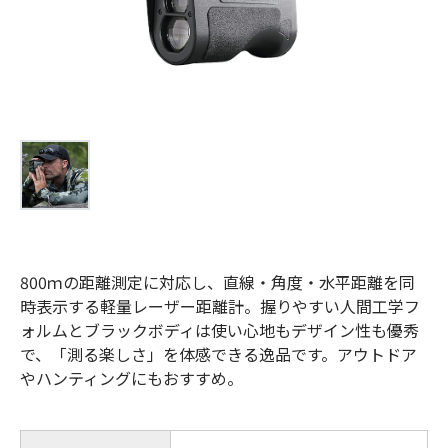
お問合せ
(Hypothermia)
もっと見る
見積り
製品をキーワードで検索
検索
オンラインショップ
English
日本語
800ｍの距離測定に対応し、直線・角度・水平距離を同
時表示する軽量レーザー距離計。握りやすい人間工学フ
CLOSE
ォルムとブラックボディは使い心地もデザイン性も優秀
で、「測る楽しさ」を体感できる逸品です。アウトドア
やハンティングにもおすすめ。