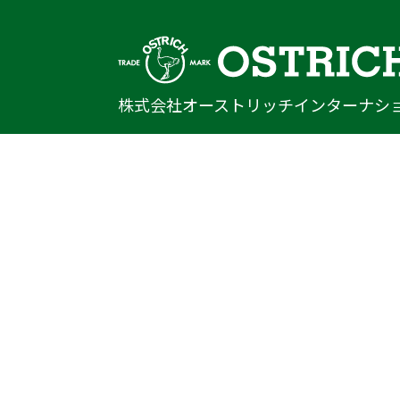
株式会社オーストリッチインターナシ
〒222-0033
神奈川県横浜市港北区新横浜1-14-20
光正第2ビル301
TEL
045-470-9041
FAX
045-470-9043
E-mail
info@ostrich.co.jp