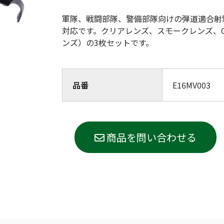
(Circulation)
軍隊、戦闘部隊、警備部隊向けの弾道適合射
対応です。クリアレンズ、スモークレンズ、Orange/
ストリッチ防犯カタログ
ダマスカス製品カタログ（日本語
ンズ）の3枚セットです。
もっと見る
品番
E16MV003
もっと見る
商品を問い合わせる
検索