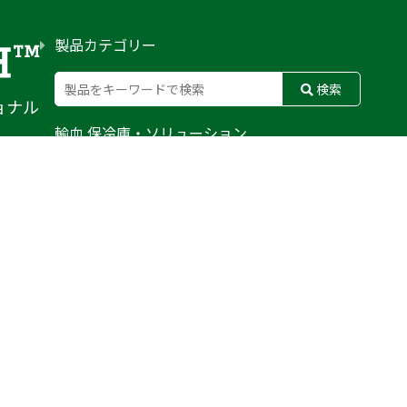
製品カテゴリー
検索
ョナル
輸血 保冷庫・ソリューション
熊対策
防刃対策
止血・止血キット
気道管理
呼吸管理
循環管理
低体温防止
衛生
搬送
バッグ・ポーチ
装備
ライト
電子機器・光学機器
検査・検知
野外設備・テント
輸送
防災
訓練用人形・資機材
防犯
気候災害
文具
BFG
MERET
CONDOR
WATERSHED
PELI BIOTHERMAL
TYR TACTICAL
SAPL
DAMASCUS GEAR
FUSION
ROTHCO