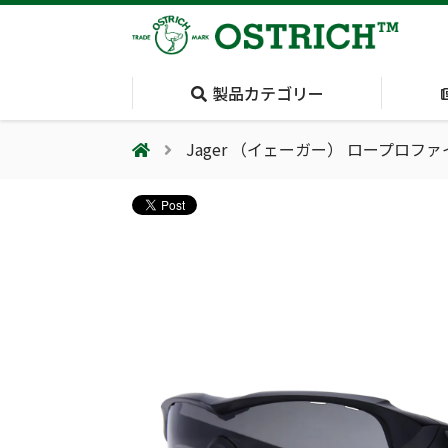
製品カテゴリー
Jager （イェーガー） ロープロ
会社案内
採用情報（外部サイトに移動します）
会社概要
輸血保冷庫
(Blood Cooling
System)
夏季休業のお知らせ
気道管理
(Airway)