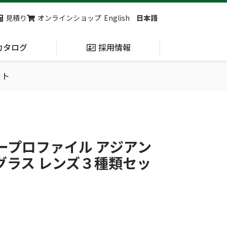
見積り
オンラインショップ
English
日本語
カタログ
採用情報
ット
納入実績
止血・止血キット
(Massive
Hemorrhage)
ロープロファイル アジアン
グラス レンズ３種類セッ
第7回 地域×Tech東北 ご来場ありがとうございました！
2展示会【①危機管理産業展(RISCON TOKYO)2026】【②テロ対策特殊装備展（SEECAT）】に同時出展いたします