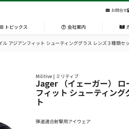
お問合せ
トピックス
会社案内
ファイル アジアンフィット シューティンググラス レンズ３種類セ
アクセス
主な
熊対策
防刃対策
(Bear Avoidance)
(Cut Resistant)
Militive | ミリティブ
Jager （イェーガー） 
フィット シューティング
日本集中治療医学会 第10回東北支部学術集会 ご来場ありがとうございました！
ト
弾道適合射撃用アイウェア
呼吸管理
循環管理
(Respiration)