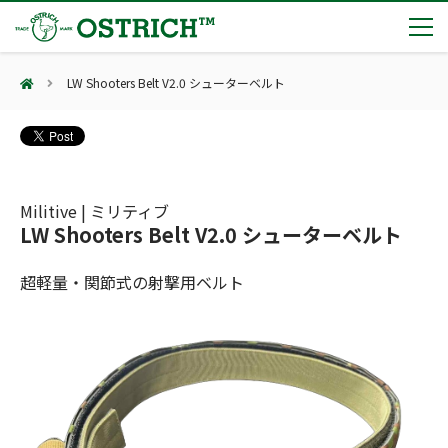
LW Shooters Belt V2.0 シューターベルト
製品カテゴリー
輸血保冷庫
トピックス
(Blood Cooling System)
熊対策
(Bear Avoidance)
Militive | ミリティブ
夏季休業のお知らせ
会社案内
LW Shooters Belt V2.0 シューターベルト
防刃対策
日本集中治療医学会 第10回東北支部学術集会 ご来場ありがとうございました！
(Cut Resistant)
第7回 地域×Tech東北 ご来場ありがとうございました！
止血・止血キット
超軽量・関節式の射撃用ベルト
(Massive Hemorrhage)
会社案内
カタログ
2展示会【①危機管理産業展(RISCON TOKYO)2026】【②テロ対策特殊装備展（SEECAT）】に同時出展いたします
気道管理
会社概要
オーストリッチ熊対策カタログ
(Airway)
オーストリッチ防犯カタログ
アクセス
呼吸管理
採用情報
(Respiration)
ダマスカス製品カタログ（日本語版）
主な納入実績
循環管理
総合カタログ掲載のお知らせ
(Circulation)
もっと見る
採用情報（外部サイトに移動します）
低体温防止