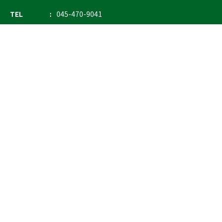
TEL
045-470-9041
FAX
045-470-9043
E-mail
info@ostrich.co.jp
製品カテゴリー
検索
輸血 保冷庫・ソリューション
熊対策
防刃対策
止血・止血キット
気道管理
呼吸管理
循環管理
低体温防止
衛生
搬送
バッグ・ポーチ
装備
ライト
電子機器・光学機器
検査・検知
野外設備・テント
輸送
防災
訓練用人形・資機材
防犯