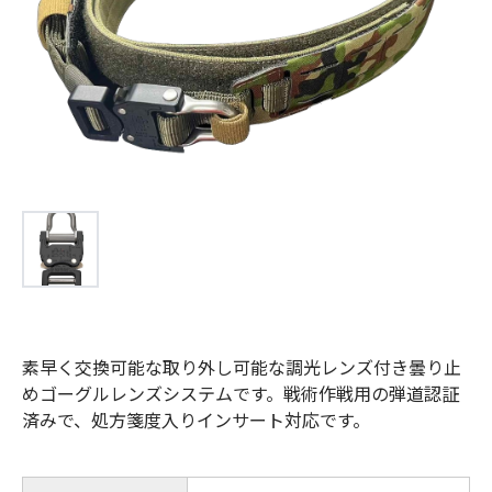
お問合せ
(Hypothermia)
もっと見る
見積り
製品をキーワードで検索
検索
オンラインショップ
English
日本語
CLOSE
素早く交換可能な取り外し可能な調光レンズ付き曇り止
めゴーグルレンズシステムです。戦術作戦用の弾道認証
済みで、処方箋度入りインサート対応です。