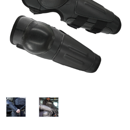
お問合せ
(Hypothermia)
もっと見る
見積り
製品をキーワードで検索
検索
オンラインショップ
English
日本語
CLOSE