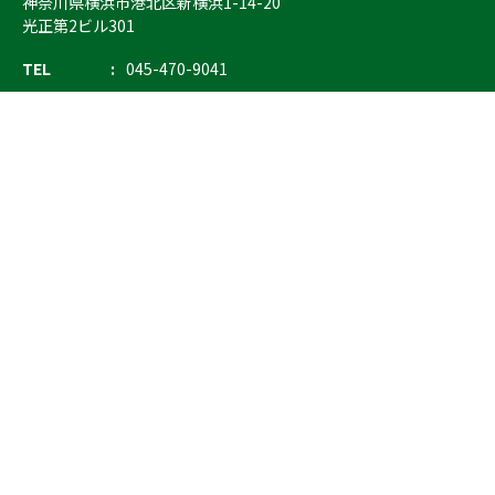
神奈川県横浜市港北区新横浜1-14-20
光正第2ビル301
TEL
045-470-9041
FAX
045-470-9043
E-mail
info@ostrich.co.jp
製品カテゴリー
検索
輸血 保冷庫・ソリューション
熊対策
防刃対策
止血・止血キット
気道管理
呼吸管理
循環管理
低体温防止
衛生
搬送
バッグ・ポーチ
装備
ライト
電子機器・光学機器
検査・検知
野外設備・テント