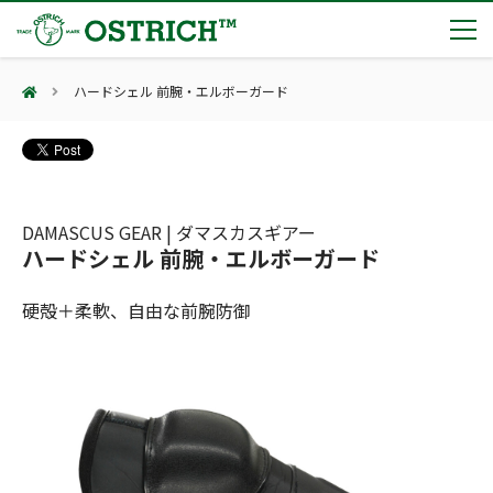
ハードシェル 前腕・エルボーガード
製品カテゴリー
輸血保冷庫
トピックス
(Blood Cooling System)
熊対策
(Bear Avoidance)
DAMASCUS GEAR | ダマスカスギアー
夏季休業のお知らせ
会社案内
ハードシェル 前腕・エルボーガード
防刃対策
日本集中治療医学会 第10回東北支部学術集会 ご来場ありがとうございました！
(Cut Resistant)
第7回 地域×Tech東北 ご来場ありがとうございました！
止血・止血キット
硬殻＋柔軟、自由な前腕防御
(Massive Hemorrhage)
会社案内
カタログ
2展示会【①危機管理産業展(RISCON TOKYO)2026】【②テロ対策特殊装備展（SEECAT）】に同時出展いたします
気道管理
会社概要
オーストリッチ熊対策カタログ
(Airway)
オーストリッチ防犯カタログ
アクセス
呼吸管理
採用情報
(Respiration)
ダマスカス製品カタログ（日本語版）
主な納入実績
循環管理
総合カタログ掲載のお知らせ
(Circulation)
もっと見る
採用情報（外部サイトに移動します）
低体温防止