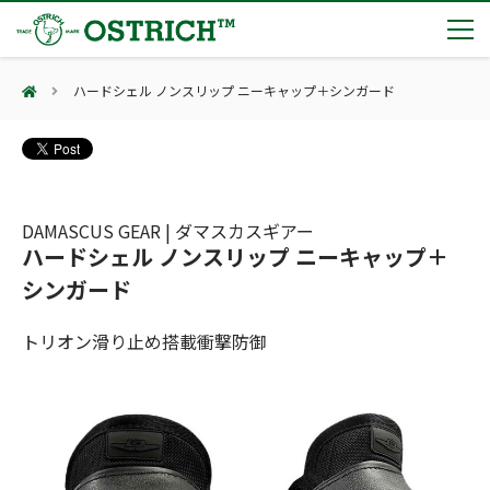
ハードシェル ノンスリップ ニーキャップ＋シンガード
製品カテゴリー
輸血保冷庫
トピックス
(Blood Cooling System)
熊対策
(Bear Avoidance)
DAMASCUS GEAR | ダマスカスギアー
夏季休業のお知らせ
会社案内
ハードシェル ノンスリップ ニーキャップ＋
防刃対策
日本集中治療医学会 第10回東北支部学術集会 ご来場ありがとうございました！
(Cut Resistant)
シンガード
第7回 地域×Tech東北 ご来場ありがとうございました！
止血・止血キット
(Massive Hemorrhage)
会社案内
カタログ
2展示会【①危機管理産業展(RISCON TOKYO)2026】【②テロ対策特殊装備展（SEECAT）】に同時出展いたします
トリオン滑り止め搭載衝撃防御
気道管理
会社概要
オーストリッチ熊対策カタログ
(Airway)
オーストリッチ防犯カタログ
アクセス
呼吸管理
採用情報
(Respiration)
ダマスカス製品カタログ（日本語版）
主な納入実績
循環管理
総合カタログ掲載のお知らせ
(Circulation)
もっと見る
採用情報（外部サイトに移動します）
低体温防止