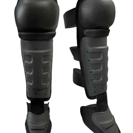
お問合せ
(Hypothermia)
もっと見る
見積り
製品をキーワードで検索
検索
オンラインショップ
English
日本語
CLOSE