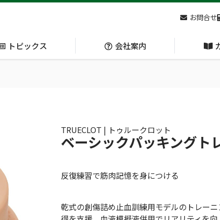
お問合せ
トピックス
会社案内
アクセス
主な
熊対策
防刃対策
(Bear Avoidance)
(Cut Resistant)
TRUECLOT | トゥルークロット
ベーシックパッキングト
日本集中治療医学会 第10回東北支部学術集会 ご来場ありがとうございました！
反復練習で筋肉記憶を身につける
乾式の創傷詰め止血訓練用モデルのトレーニ
呼吸管理
循環管理
得を支援。血液模擬液併用でリアリティを向上さ
(Respiration)