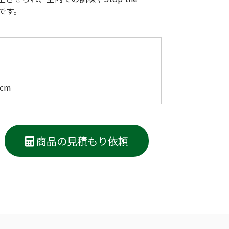
低体温防止
です。
(Hypothermia)
版）
総合カタログ掲載のお知らせ
8 cm
商品の見積もり依頼