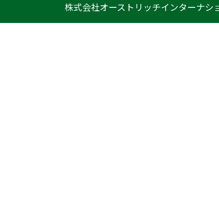
株式会社オーストリッチインターナシ
〒222-0033
神奈川県横浜市港北区新横浜1-14-20
光正第2ビル301
TEL
045-470-9041
FAX
045-470-9043
E-mail
info@ostrich.co.jp