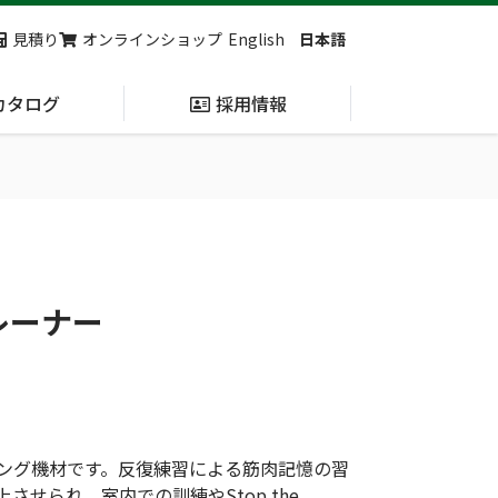
見積り
オンラインショップ
English
日本語
カタログ
採用情報
納入実績
止血・止血キット
(Massive
Hemorrhage)
レーナー
第7回 地域×Tech東北 ご来場ありがとうございました！
2展示会【①危機管理産業展(RISCON TOKYO)2026】【②テロ対策特殊装備展（SEECAT）】に同時出展いたします
ング機材です。反復練習による筋肉記憶の習
せられ、室内での訓練やStop the