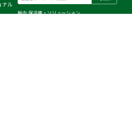
ョナル
輸血 保冷庫・ソリューション
熊対策
防刃対策
止血・止血キット
気道管理
呼吸管理
循環管理
低体温防止
衛生
搬送
バッグ・ポーチ
装備
ライト
電子機器・光学機器
検査・検知
野外設備・テント
輸送
防災
訓練用人形・資機材
防犯
気候災害
文具
BFG
MERET
CONDOR
WATERSHED
PELI BIOTHERMAL
TYR TACTICAL
SAPL
DAMASCUS GEAR
FUSION
ROTHCO
©OSTRICH INTERNATIONAL CO.,LTD. All Rights Reserved.