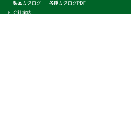
製品カタログ
各種カタログPDF
会社案内
アクセス
プライバシーポリシー
採用情報（外部サイトに移動します）
お問合せ
見積り