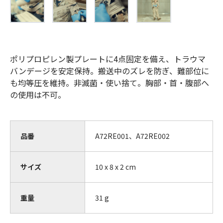
ポリプロピレン製プレートに4点固定を備え、トラウマ
バンデージを安定保持。搬送中のズレを防ぎ、難部位に
も均等圧を維持。非滅菌・使い捨て。胸部・首・腹部へ
の使用は不可。
品番
A72RE001、A72RE002
サイズ
10 x 8 x 2 cm
重量
31
g