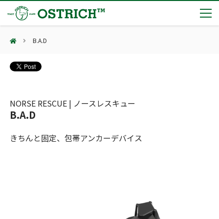
B.A.D
製品カテゴリー
輸血保冷庫
トピックス
(Blood Cooling System)
熊対策
(Bear Avoidance)
NORSE RESCUE | ノースレスキュー
夏季休業のお知らせ
会社案内
B.A.D
防刃対策
日本集中治療医学会 第10回東北支部学術集会 ご来場ありがとうございました！
(Cut Resistant)
第7回 地域×Tech東北 ご来場ありがとうございました！
止血・止血キット
きちんと固定、包帯アンカーデバイス
(Massive Hemorrhage)
会社案内
カタログ
2展示会【①危機管理産業展(RISCON TOKYO)2026】【②テロ対策特殊装備展（SEECAT）】に同時出展いたします
気道管理
会社概要
オーストリッチ熊対策カタログ
(Airway)
オーストリッチ防犯カタログ
アクセス
呼吸管理
採用情報
(Respiration)
ダマスカス製品カタログ（日本語版）
主な納入実績
循環管理
総合カタログ掲載のお知らせ
(Circulation)
もっと見る
採用情報（外部サイトに移動します）
低体温防止