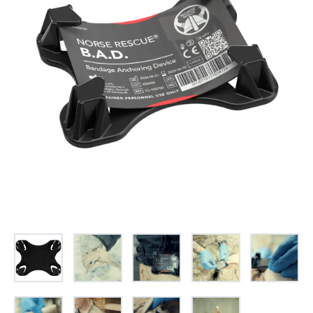
お問合せ
(Hypothermia)
もっと見る
見積り
製品をキーワードで検索
検索
オンラインショップ
English
日本語
CLOSE