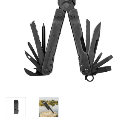
お問合せ
(Hypothermia)
もっと見る
見積り
製品をキーワードで検索
検索
オンラインショップ
English
日本語
CLOSE