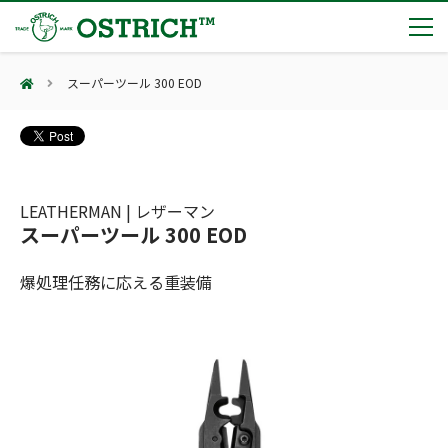
スーパーツール 300 EOD
製品カテゴリー
輸血保冷庫
トピックス
(Blood Cooling System)
熊対策
(Bear Avoidance)
LEATHERMAN | レザーマン
夏季休業のお知らせ
会社案内
スーパーツール 300 EOD
防刃対策
日本集中治療医学会 第10回東北支部学術集会 ご来場ありがとうございました！
(Cut Resistant)
第7回 地域×Tech東北 ご来場ありがとうございました！
止血・止血キット
爆処理任務に応える重装備
(Massive Hemorrhage)
会社案内
カタログ
2展示会【①危機管理産業展(RISCON TOKYO)2026】【②テロ対策特殊装備展（SEECAT）】に同時出展いたします
気道管理
会社概要
オーストリッチ熊対策カタログ
(Airway)
オーストリッチ防犯カタログ
アクセス
呼吸管理
採用情報
(Respiration)
ダマスカス製品カタログ（日本語版）
主な納入実績
循環管理
総合カタログ掲載のお知らせ
(Circulation)
もっと見る
採用情報（外部サイトに移動します）
低体温防止