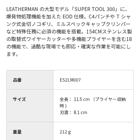
LEATHERMAN の大型モデル「SUPER TOOL 300」に、
爆発物処理機能を加えた EOD 仕様。C4パンチや T シャ
ンク式金切ノコギリ、ミルスペックキャップクリンパー
など特殊任務に必須の機能を搭載。154CMステンレス製
の取替式ワイヤーカッターや多機能プライヤーを含む18
の機能で、過酷な現場でも即応・確実な作業を可能にし
ます。
品番
E52LM007
サイズ
全長： 11.5 cm （プライヤー収納
時 )
刃渡： 8.1 cm
重量
212
g