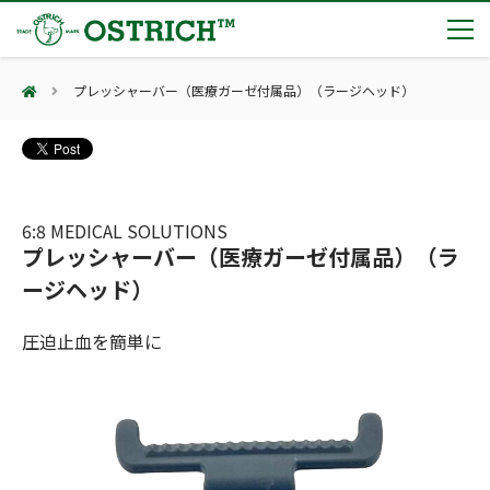
プレッシャーバー（医療ガーゼ付属品）（ラージヘッド）
製品カテゴリー
輸血保冷庫
トピックス
(Blood Cooling System)
熊対策
(Bear Avoidance)
6:8 MEDICAL SOLUTIONS
夏季休業のお知らせ
会社案内
プレッシャーバー（医療ガーゼ付属品）（ラ
防刃対策
日本集中治療医学会 第10回東北支部学術集会 ご来場ありがとうございました！
(Cut Resistant)
ージヘッド）
第7回 地域×Tech東北 ご来場ありがとうございました！
止血・止血キット
(Massive Hemorrhage)
会社案内
カタログ
2展示会【①危機管理産業展(RISCON TOKYO)2026】【②テロ対策特殊装備展（SEECAT）】に同時出展いたします
圧迫止血を簡単に
気道管理
会社概要
オーストリッチ熊対策カタログ
(Airway)
オーストリッチ防犯カタログ
アクセス
呼吸管理
採用情報
(Respiration)
ダマスカス製品カタログ（日本語版）
主な納入実績
循環管理
総合カタログ掲載のお知らせ
(Circulation)
もっと見る
採用情報（外部サイトに移動します）
低体温防止