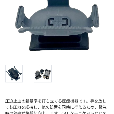
お問合せ
(Hypothermia)
もっと見る
見積り
製品をキーワードで検索
検索
オンラインショップ
English
日本語
CLOSE
圧迫止血の新基準を打ち立てる医療機器です。手を放し
ても圧力を維持し、他の処置を同時に行えるため、緊急
時の効率が格段に向上します。CAT ターニケットなどの