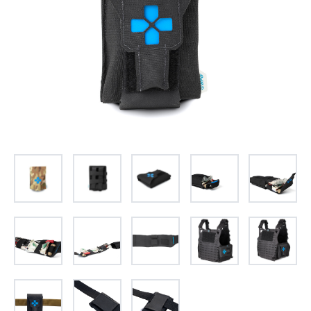
お問合せ
(Hypothermia)
もっと見る
見積り
製品をキーワードで検索
検索
オンラインショップ
English
日本語
CLOSE