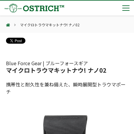
マイクロトラウマキットナウ! ナノ02
製品カテゴリー
輸血保冷庫
トピックス
(Blood Cooling System)
熊対策
(Bear Avoidance)
Blue Force Gear | ブルーフォースギア
夏季休業のお知らせ
会社案内
マイクロトラウマキットナウ! ナノ02
防刃対策
日本集中治療医学会 第10回東北支部学術集会 ご来場ありがとうございました！
(Cut Resistant)
第7回 地域×Tech東北 ご来場ありがとうございました！
止血・止血キット
携帯性と耐久性を兼ね備えた、瞬時展開型トラウマポー
(Massive Hemorrhage)
会社案内
カタログ
2展示会【①危機管理産業展(RISCON TOKYO)2026】【②テロ対策特殊装備展（SEECAT）】に同時出展いたします
チ
気道管理
会社概要
オーストリッチ熊対策カタログ
(Airway)
オーストリッチ防犯カタログ
アクセス
呼吸管理
採用情報
(Respiration)
ダマスカス製品カタログ（日本語版）
主な納入実績
循環管理
総合カタログ掲載のお知らせ
(Circulation)
もっと見る
採用情報（外部サイトに移動します）
低体温防止