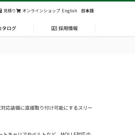
見積り
オンラインショップ
English
日本語
カタログ
採用情報
納入実績
止血・止血キット
(Massive
Hemorrhage)
第7回 地域×Tech東北 ご来場ありがとうございました！
2展示会【①危機管理産業展(RISCON TOKYO)2026】【②テロ対策特殊装備展（SEECAT）】に同時出展いたします
LE対応装備に直接取り付け可能にするスリー
レートキャリアやベルトなど、MOLLE対応の