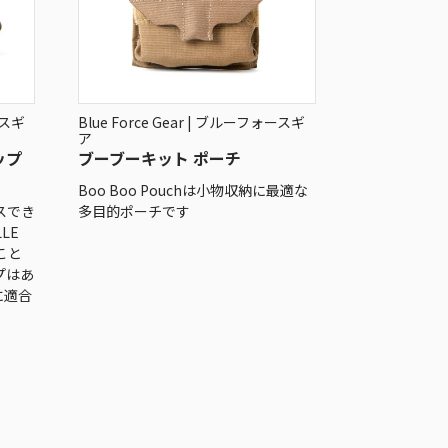
ースギ
Blue Force Gear | ブルーフォースギ
ア
ップ
ブーブーキット ポーチ
。
Boo Boo Pouchは小物収納に最適な
スでき
多目的ポーチです
LE
こと
プはあ
に適合