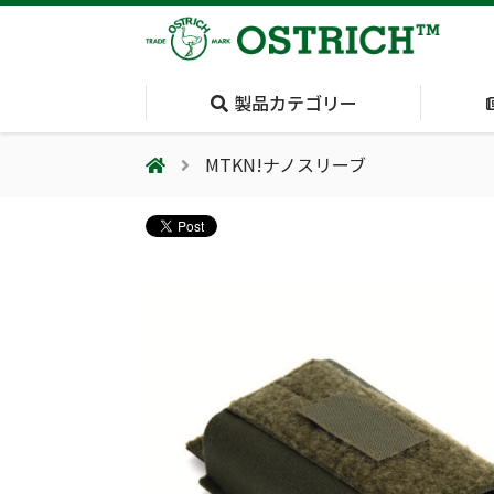
製品カテゴリー
MTKN!ナノスリーブ
会社案内
採用情報（外部サイトに移動します）
会社概要
輸血保冷庫
(Blood Cooling
System)
夏季休業のお知らせ
気道管理
(Airway)