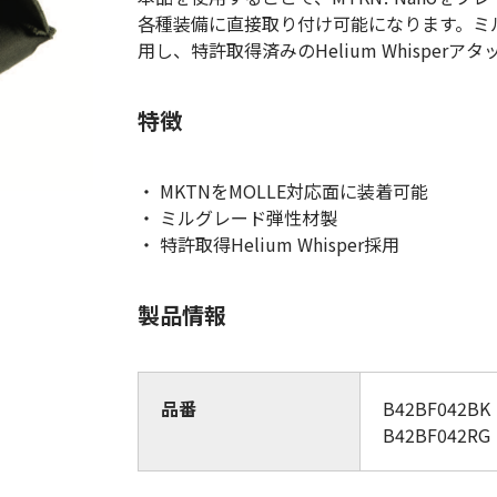
(Circulation)
各種装備に直接取り付け可能になります。ミ
用し、特許取得済みのHelium Whispe
ストリッチ防犯カタログ
ダマスカス製品カタログ（日本語
もっと見る
特徴
・ MKTNをMOLLE対応面に装着可能
もっと見る
・ ミルグレード弾性材製
・ 特許取得Helium Whisper採用
検索
製品情報
品番
B42BF042
B42BF042