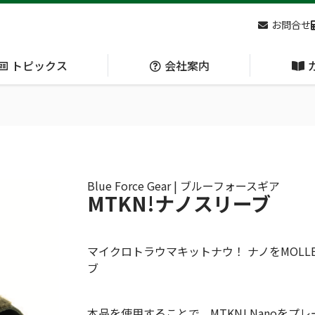
お問合せ
トピックス
会社案内
アクセス
主な
熊対策
防刃対策
(Bear Avoidance)
(Cut Resistant)
Blue Force Gear | ブルーフォースギア
MTKN!ナノスリーブ
日本集中治療医学会 第10回東北支部学術集会 ご来場ありがとうございました！
マイクロトラウマキットナウ！ ナノをMOL
ブ
呼吸管理
循環管理
本品を使用することで、MTKN! Nanoをプ
(Respiration)