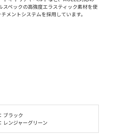
低体温防止
ルスペックの高強度エラスティック素材を使
(Hypothermia)
rアタッチメントシステムを採用しています。
版）
総合カタログ掲載のお知らせ
BK：ブラック
RG：レンジャーグリーン