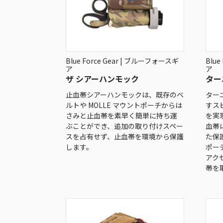
Blue Force Gear | ブルーフォースギ
Blue
ア
ア
ザ シアーハンモック
ター
止血帯シアーハンモックは、既存のベ
ター
ルトや MOLLE マウントポーチからは
すス
さみと止血帯を素早く簡単に持ち運
を実
ぶことができ、追加の取り付けスペー
血帯
スを占有せず、止血帯を環境から保護
た保
します。
ポーチ
アク
帯を