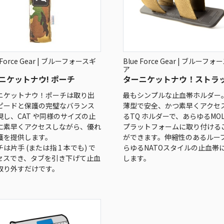
 Force Gear | ブルーフォースギ
Blue Force Gear | ブルーフォ
ア
ニケットナウ! ポーチ
ターニケットナウ！ストラ
ニケットナウ！ポーチは取り出
最もシンプルな止血帯ホルダー
ピードと保護の完璧なバランス
薄型で安全、かつ素早くアクセ
現し、CAT や同様のサイズの止
るTQ ホルダーで、あらゆるMOL
に素早くアクセスしながら、優れ
プラットフォームに取り付ける
護を提供します。
ができます。伸縮性のあるルー
は片手 (または指 1 本でも) で
らゆるNATOスタイルの止血帯
セスでき、タブを引き下げて止血
します。
取り外すだけです。