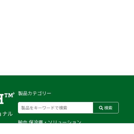
製品カテゴリー
検索
ョナル
輸血 保冷庫・ソリューション
熊対策
防刃対策
止血・止血キット
気道管理