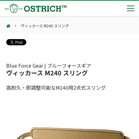
ヴィッカース M240 スリング
製品カテゴリー
輸血保冷庫
トピックス
(Blood Cooling System)
熊対策
(Bear Avoidance)
Blue Force Gear | ブルーフォースギア
夏季休業のお知らせ
会社案内
ヴィッカース M240 スリング
防刃対策
日本集中治療医学会 第10回東北支部学術集会 ご来場ありがとうございました！
(Cut Resistant)
第7回 地域×Tech東北 ご来場ありがとうございました！
止血・止血キット
高耐久・即調整可能なM240用2点式スリング
(Massive Hemorrhage)
会社案内
カタログ
2展示会【①危機管理産業展(RISCON TOKYO)2026】【②テロ対策特殊装備展（SEECAT）】に同時出展いたします
気道管理
会社概要
オーストリッチ熊対策カタログ
(Airway)
オーストリッチ防犯カタログ
アクセス
呼吸管理
採用情報
(Respiration)
ダマスカス製品カタログ（日本語版）
主な納入実績
循環管理
総合カタログ掲載のお知らせ
(Circulation)
もっと見る
採用情報（外部サイトに移動します）
低体温防止