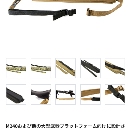
お問合せ
(Hypothermia)
もっと見る
見積り
製品をキーワードで検索
検索
オンラインショップ
English
日本語
CLOSE
M240および他の大型武器プラットフォーム向けに設計さ