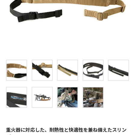
お問合せ
(Hypothermia)
もっと見る
見積り
製品をキーワードで検索
検索
オンラインショップ
English
日本語
CLOSE
重火器に対応した、耐熱性と快適性を兼ね備えたスリン