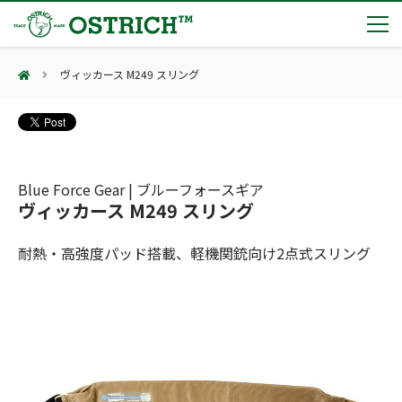
ヴィッカース M249 スリング
製品カテゴリー
輸血保冷庫
トピックス
(Blood Cooling System)
熊対策
(Bear Avoidance)
Blue Force Gear | ブルーフォースギア
夏季休業のお知らせ
会社案内
ヴィッカース M249 スリング
防刃対策
日本集中治療医学会 第10回東北支部学術集会 ご来場ありがとうございました！
(Cut Resistant)
第7回 地域×Tech東北 ご来場ありがとうございました！
止血・止血キット
耐熱・高強度パッド搭載、軽機関銃向け2点式スリング
(Massive Hemorrhage)
会社案内
カタログ
2展示会【①危機管理産業展(RISCON TOKYO)2026】【②テロ対策特殊装備展（SEECAT）】に同時出展いたします
気道管理
会社概要
オーストリッチ熊対策カタログ
(Airway)
オーストリッチ防犯カタログ
アクセス
呼吸管理
採用情報
(Respiration)
ダマスカス製品カタログ（日本語版）
主な納入実績
循環管理
総合カタログ掲載のお知らせ
(Circulation)
もっと見る
採用情報（外部サイトに移動します）
低体温防止