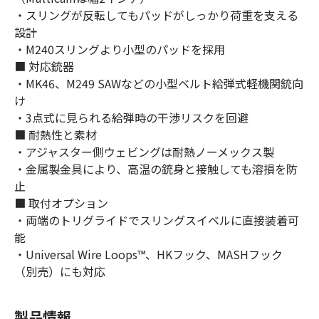
・スリングが反転してもパッドがしっかり荷重を支える
設計
・M240スリングより小型のパッドを採用
■ 対応銃器
・MK46、M249 SAWなどの小型ベルト給弾式軽機関銃向
け
・3点式に見られる給弾時の干渉リスクを回避
■ 耐熱性と素材
・アジャスター側ウェビングは耐熱ノーメックス製
・金属製金具により、高温の銃身と接触しても溶損を防
止
■ 取付オプション
・両端のトリグライドでスリングスイベルに直接装着可
能
・Universal Wire Loops™、HKフック、MASHフック
（別売）にも対応
製品情報