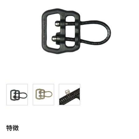
お問合せ
(Hypothermia)
もっと見る
見積り
製品をキーワードで検索
検索
オンラインショップ
English
日本語
CLOSE
特徴