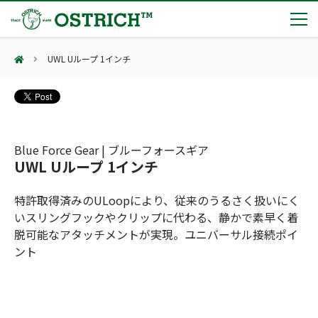
UWL Uループ 1インチ
製品カテゴリー
輸血保冷庫
トピックス
(Blood Cooling System)
熊対策
(Bear Avoidance)
Blue Force Gear | ブルーフォースギア
夏季休業のお知らせ
会社案内
UWL Uループ 1インチ
防刃対策
日本集中治療医学会 第10回東北支部学術集会 ご来場ありがとうございました！
(Cut Resistant)
第7回 地域×Tech東北 ご来場ありがとうございました！
止血・止血キット
特許取得済みのULoopにより、従来のうるさく扱いにく
(Massive Hemorrhage)
会社案内
カタログ
2展示会【①危機管理産業展(RISCON TOKYO)2026】【②テロ対策特殊装備展（SEECAT）】に同時出展いたします
いスリングフックやクリップに代わる、静かで素早く着
気道管理
会社概要
オーストリッチ熊対策カタログ
脱可能なアタッチメントが実現。ユニバーサル接続ポイ
(Airway)
オーストリッチ防犯カタログ
ント
アクセス
呼吸管理
採用情報
(Respiration)
ダマスカス製品カタログ（日本語版）
主な納入実績
循環管理
総合カタログ掲載のお知らせ
(Circulation)
もっと見る
採用情報（外部サイトに移動します）
低体温防止