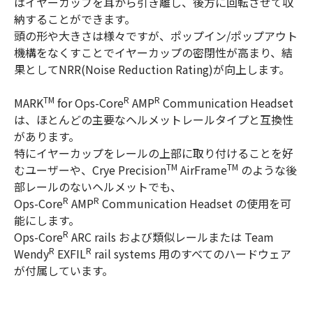
はイヤーカップを耳から引き離し、後方に回転させて収
納することができます。
頭の形や大きさは様々ですが、ポップイン/ポップアウト
機構をなくすことでイヤーカップの密閉性が高まり、結
果としてNRR(Noise Reduction Rating)が向上します。
TM
R
R
MARK
for Ops-Core
AMP
Communication Headset
は、ほとんどの主要なヘルメットレールタイプと互換性
があります。
特にイヤーカップをレールの上部に取り付けることを好
TM
TM
むユーザーや、Crye Precision
AirFrame
のような後
部レールのないヘルメットでも、
R
R
Ops-Core
AMP
Communication Headset の使用を可
能にします。
R
Ops-Core
ARC rails および類似レールまたは Team
R
R
Wendy
EXFIL
rail systems 用のすべてのハードウェア
が付属しています。