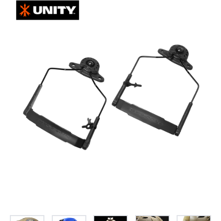
お問合せ
(Hypothermia)
もっと見る
見積り
製品をキーワードで検索
検索
オンラインショップ
English
日本語
CLOSE