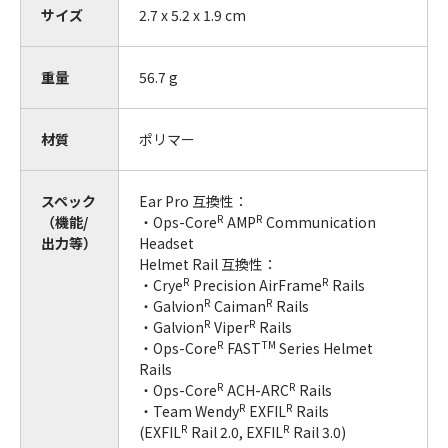
サイズ
2.7 x 5.2 x 1.9 cm
重量
56.7 g
材質
ポリマー
スペック
Ear Pro 互換性：
R
R
（機能/
・Ops-Core
AMP
Communication
出力等）
Headset
Helmet Rail 互換性：
R
R
・Crye
Precision AirFrame
Rails
R
R
・Galvion
Caiman
Rails
R
R
・Galvion
Viper
Rails
R
TM
・Ops-Core
FAST
Series Helmet
Rails
R
R
・Ops-Core
ACH-ARC
Rails
R
R
・Team Wendy
EXFIL
Rails
R
R
(EXFIL
Rail 2.0, EXFIL
Rail 3.0)