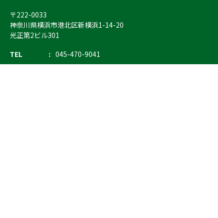
〒222-0033
神奈川県横浜市港北区新横浜1-14-20
光正第2ビル301
TEL
045-470-9041
FAX
045-470-9043
E-mail
info@ostrich.co.jp
製品カテゴリー
検索
輸血 保冷庫・ソリューション
熊対策
防刃対策
止血・止血キット
気道管理
呼吸管理
循環管理
低体温防止
衛生
搬送