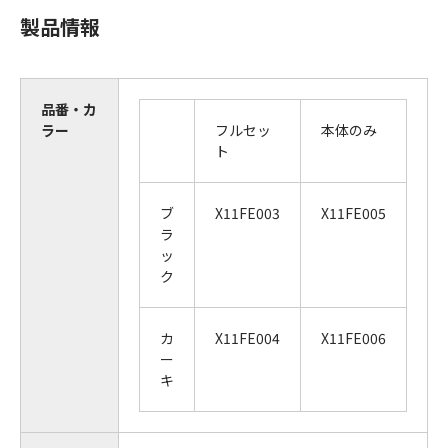
製品情報
品番・カ
ラー
フルセッ
本体のみ
ト
ブ
X11FE003
X11FE005
ラ
ッ
ク
カ
X11FE004
X11FE006
ー
キ