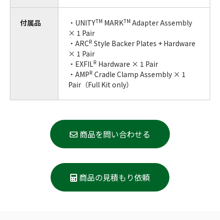
TM
TM
付属品
・UNITY
MARK
Adapter Assembly
× 1 Pair
R
・ARC
Style Backer Plates + Hardware
× 1 Pair
R
・EXFIL
Hardware × 1 Pair
R
・AMP
Cradle Clamp Assembly × 1
Pair（Full Kit only）
商品を問い合わせる
商品の見積もり依頼