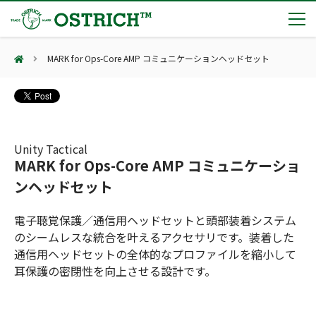
MARK for Ops-Core AMP コミュニケーションヘッドセット
製品カテゴリー
輸血保冷庫
トピックス
(Blood Cooling System)
熊対策
(Bear Avoidance)
Unity Tactical
夏季休業のお知らせ
会社案内
MARK for Ops-Core AMP コミュニケーショ
防刃対策
日本集中治療医学会 第10回東北支部学術集会 ご来場ありがとうございました！
(Cut Resistant)
ンヘッドセット
第7回 地域×Tech東北 ご来場ありがとうございました！
止血・止血キット
(Massive Hemorrhage)
会社案内
カタログ
2展示会【①危機管理産業展(RISCON TOKYO)2026】【②テロ対策特殊装備展（SEECAT）】に同時出展いたします
電子聴覚保護／通信用ヘッドセットと頭部装着システム
気道管理
会社概要
オーストリッチ熊対策カタログ
のシームレスな統合を叶えるアクセサリです。装着した
(Airway)
オーストリッチ防犯カタログ
アクセス
通信用ヘッドセットの全体的なプロファイルを縮小して
呼吸管理
採用情報
(Respiration)
ダマスカス製品カタログ（日本語版）
主な納入実績
耳保護の密閉性を向上させる設計です。
循環管理
総合カタログ掲載のお知らせ
(Circulation)
もっと見る
採用情報（外部サイトに移動します）
低体温防止