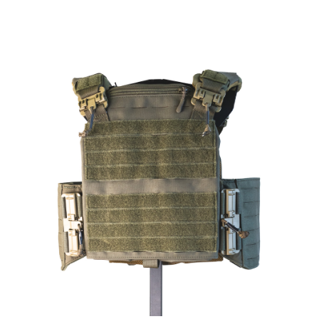
お問合せ
(Hypothermia)
もっと見る
見積り
製品をキーワードで検索
検索
オンラインショップ
English
日本語
CLOSE