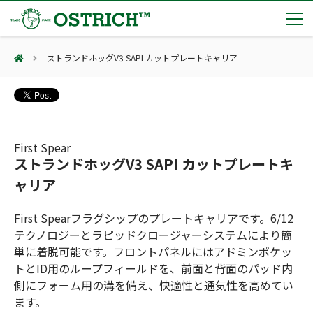
ストランドホッグV3 SAPI カットプレートキャリア
製品カテゴリー
輸血保冷庫
トピックス
(Blood Cooling System)
熊対策
(Bear Avoidance)
First Spear
夏季休業のお知らせ
会社案内
ストランドホッグV3 SAPI カットプレートキ
防刃対策
日本集中治療医学会 第10回東北支部学術集会 ご来場ありがとうございました！
(Cut Resistant)
ャリア
第7回 地域×Tech東北 ご来場ありがとうございました！
止血・止血キット
(Massive Hemorrhage)
会社案内
カタログ
2展示会【①危機管理産業展(RISCON TOKYO)2026】【②テロ対策特殊装備展（SEECAT）】に同時出展いたします
First Spearフラグシップのプレートキャリアです。6/12
気道管理
会社概要
オーストリッチ熊対策カタログ
テクノロジーとラピッドクロージャーシステムにより簡
(Airway)
オーストリッチ防犯カタログ
アクセス
単に着脱可能です。フロントパネルにはアドミンポケッ
呼吸管理
採用情報
(Respiration)
ダマスカス製品カタログ（日本語版）
主な納入実績
トとID用のループフィールドを、前面と背面のパッド内
循環管理
総合カタログ掲載のお知らせ
側にフォーム用の溝を備え、快適性と通気性を高めてい
(Circulation)
ます。
もっと見る
採用情報（外部サイトに移動します）
低体温防止