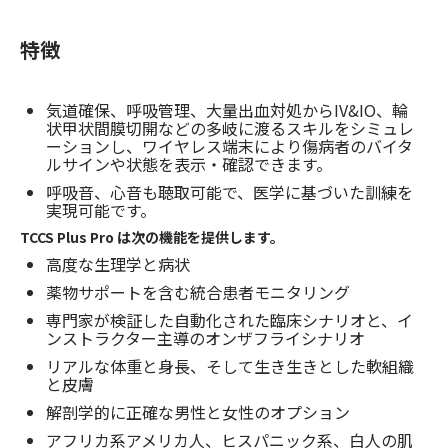
特徴
気道確保、呼吸管理、大量出血対処からIV&IO、輪
状甲状間膜切開などの多岐に渡るスキルをシミュレ
ーションし、ワイヤレス端末により傷病者のバイタ
ルサインや状態を表示・確認できます。
呼吸音、心音も聴取可能で、医学に基づいた訓練を
実現可能です。
TCCS Plus Pro は次の機能を提供します。
高度な生理学と病状
薬物サポートを含む統合患者モニタリング
専門家が検証した自動化された臨床シナリオと、イ
ンストラクター主導のオンザフライシナリオ
リアルな体重と身長、そして生き生きとした軟組織
と皮膚
解剖学的に正確な男性と女性のオプション
アフリカ系アメリカ人、ヒスパニック系、白人の肌