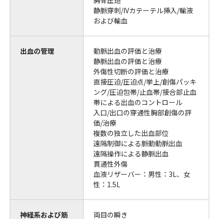
静脈穿刺/IVカテーテル挿入/輸液
および輸血
出血の管理
動脈出血の評価と治療
静脈出血の評価と治療
外傷性切断の評価と治療
直接圧迫/圧迫点/挙上/創傷パッキ
ング/圧迫包帯/止血帯/接合部止血
帯による出血のコントロール
入口/出口の穿通性胸部創傷の評
価/治療
複数の独立した出血部位
遠隔制御による脈動動脈出血
遠隔操作による静脈出血
貫通性外傷
血液リザーバー：男性：3L、女
性：1.5L
神経系および筋
両目の瞬き