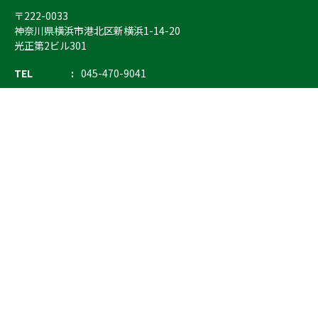
〒222-0033
神奈川県横浜市港北区新横浜1-14-20
光正第2ビル301
TEL
045-470-9041
FAX
045-470-9043
E-mail
info@ostrich.co.jp
製品カテゴリー
検索
輸血 保冷庫・ソリューション
熊対策
防刃対策
止血・止血キット
気道管理
呼吸管理
循環管理
低体温防止
衛生
搬送