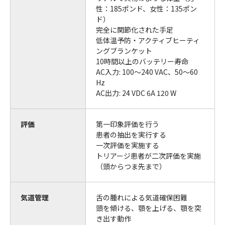
性：185ポンド、女性：135ポン
ド）
完全に関節化された手足
低体温予防・アクティブヒーティ
ングブランケット
10時間以上のバッテリー寿命
AC入力: 100～240 VAC、50～60
Hz
AC出力: 24 VDC 6A 120 W
評価
第一印象評価を行う
患者の抽出を実行する
一次評価を実施する
トリアージ患者が二次評価を実施
（頭からつま先まで）
気道管理
舌の腫れによる気道確保困難
頭を傾ける、顎を上げる、顎を突
き出す動作