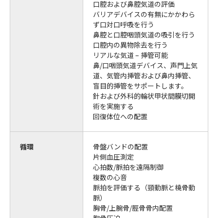
口腔および鼻腔気道の評価
バリアデバイスの有無にかかわら
ず口対口呼吸を行う
鼻腔と口腔咽頭気道の吸引を行う
口腔内の異物除去を行う
リアルな気道 – 挿管可能
鼻/口咽頭気道デバイス、声門上気
道、気管内挿管および鼻内挿管、
盲目的挿管をサポートします。
針および外科的輪状甲状間膜切開
術を実施する
回復体位への配置
循環
骨盤バンドの配置
片側血圧測定
心拍数/脈拍を遠隔制御
複数の心音
脈拍を評価する（頸動脈と橈骨動
脈）
胸骨/上腕骨/脛骨骨内配置
胸骨圧迫