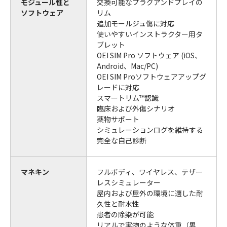
モジュール性と
交換可能なプラグアンドプレイの
ソフトウェア
リム
追加モールジュ傷に対応
使いやすいインストラクター用タ
ブレット
OEI SIM Pro ソフトウェア (iOS、
Android、Mac/PC)
OEI SIM Proソフトウェアアップグ
レードに対応
スマートリム™認識
臨床および外傷シナリオ
薬物サポート
シミュレーションログを維持する
完全な自己診断
マネキン
フルボディ、ワイヤレス、テザー
レスシミュレーター
屋内および屋外の環境に適した耐
久性と耐水性
患者の除染が可能
リアルで実物のような体重（男