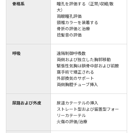
骨格系
瞳孔を評価する（正常/収縮/散
大）
両眼瞳孔評価
頸椎カラーを装着する
骨折の評価と治療
捻髪音の評価
呼吸
遠隔制御呼吸数
両側および独立した胸郭移動
緊張性気胸は鎖骨中部および前腋
窩手術で矯正される
外部換気のサポート
両側胸腔チューブ挿入
尿路および外皮
尿道カテーテルの挿入
ストレート型および留置型フォー
リーカテーテル
火傷の評価/治療