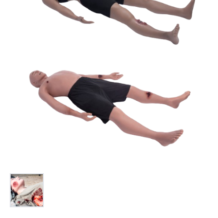
お問合せ
(Hypothermia)
もっと見る
見積り
製品をキーワードで検索
検索
オンラインショップ
English
日本語
CLOSE