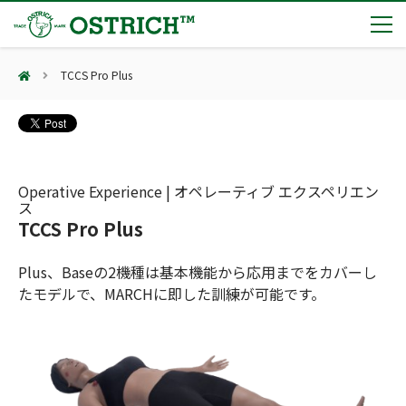
TCCS Pro Plus
製品カテゴリー
輸血保冷庫
トピックス
(Blood Cooling System)
熊対策
(Bear Avoidance)
Operative Experience | オペレーティブ エクスペリエン
夏季休業のお知らせ
会社案内
ス
防刃対策
日本集中治療医学会 第10回東北支部学術集会 ご来場ありがとうございました！
TCCS Pro Plus
(Cut Resistant)
第7回 地域×Tech東北 ご来場ありがとうございました！
止血・止血キット
(Massive Hemorrhage)
会社案内
カタログ
Plus、Baseの2機種は基本機能から応用までをカバーし
2展示会【①危機管理産業展(RISCON TOKYO)2026】【②テロ対策特殊装備展（SEECAT）】に同時出展いたします
気道管理
たモデルで、MARCHに即した訓練が可能です。
会社概要
オーストリッチ熊対策カタログ
(Airway)
オーストリッチ防犯カタログ
アクセス
呼吸管理
採用情報
(Respiration)
ダマスカス製品カタログ（日本語版）
主な納入実績
循環管理
総合カタログ掲載のお知らせ
(Circulation)
もっと見る
採用情報（外部サイトに移動します）
低体温防止