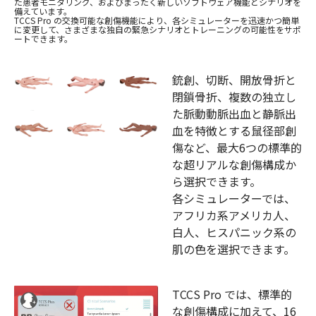
た患者モニタリング、およびまったく新しいソフトウェア機能とシナリオを
備えています。
TCCS Pro の交換可能な創傷機能により、各シミュレーターを迅速かつ簡単
に変更して、さまざまな独自の緊急シナリオとトレーニングの可能性をサポ
ートできます。
銃創、切断、開放骨折と
閉鎖骨折、複数の独立し
た脈動動脈出血と静脈出
血を特徴とする鼠径部創
傷など、最大6つの標準的
な超リアルな創傷構成か
ら選択できます。
各シミュレーターでは、
アフリカ系アメリカ人、
白人、ヒスパニック系の
肌の色を選択できます。
TCCS Pro では、標準的
な創傷構成に加えて、16